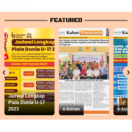
FEATURED
‹
›
Jadwal Lengkap
Piala Dunia U-17
2023
e-koran
e-kora