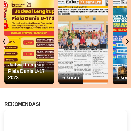
‹
›
Jadwal Lengkap
Piala Dunia U-17
2023
e-koran
e-kora
REKOMENDASI