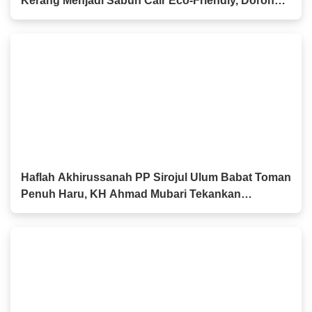
Kerang Menjadi Sabun Cair Eco-Friendly, Dorong
Inovasi Produk Ramah Lingkungan di Kasemen
Haflah Akhirussanah PP Sirojul Ulum Babat Toman
Penuh Haru, KH Ahmad Mubari Tekankan
Pentingnya Istikamah Menuntut Ilmu hingga Aliyah