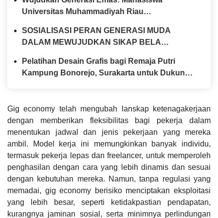
Universitas Muhammadiyah Riau
Sosialisasikan Bela Negara di Kalangan Pelajar
SOSIALISASI PERAN GENERASI MUDA
DALAM MEWUJUDKAN SIKAP BELA
NEGARA
Pelatihan Desain Grafis bagi Remaja Putri
Kampung Bonorejo, Surakarta untuk Dukung
Pencapaian SDGs 4 dan 5 oleh Mahasiswa
Pendidikan Teknik Informatika UNY
Gig economy telah mengubah lanskap ketenagakerjaan
dengan memberikan fleksibilitas bagi pekerja dalam
menentukan jadwal dan jenis pekerjaan yang mereka
ambil. Model kerja ini memungkinkan banyak individu,
termasuk pekerja lepas dan freelancer, untuk memperoleh
penghasilan dengan cara yang lebih dinamis dan sesuai
dengan kebutuhan mereka. Namun, tanpa regulasi yang
memadai, gig economy berisiko menciptakan eksploitasi
yang lebih besar, seperti ketidakpastian pendapatan,
kurangnya jaminan sosial, serta minimnya perlindungan