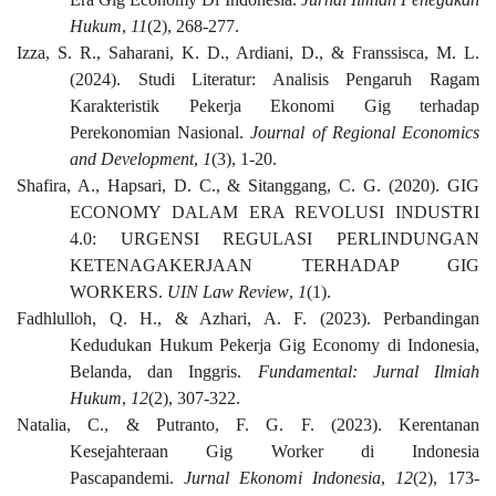
Hukum
,
11
(2), 268-277.
Izza, S. R., Saharani, K. D., Ardiani, D., & Franssisca, M. L.
(2024). Studi Literatur: Analisis Pengaruh Ragam
Karakteristik Pekerja Ekonomi Gig terhadap
Perekonomian Nasional.
Journal of Regional Economics
and Development
,
1
(3), 1-20.
Shafira, A., Hapsari, D. C., & Sitanggang, C. G. (2020). GIG
ECONOMY DALAM ERA REVOLUSI INDUSTRI
4.0: URGENSI REGULASI PERLINDUNGAN
KETENAGAKERJAAN TERHADAP GIG
WORKERS.
UIN Law Review
,
1
(1).
Fadhlulloh, Q. H., & Azhari, A. F. (2023). Perbandingan
Kedudukan Hukum Pekerja Gig Economy di Indonesia,
Belanda, dan Inggris.
Fundamental: Jurnal Ilmiah
Hukum
,
12
(2), 307-322.
Natalia, C., & Putranto, F. G. F. (2023). Kerentanan
Kesejahteraan Gig Worker di Indonesia
Pascapandemi.
Jurnal Ekonomi Indonesia
,
12
(2), 173-