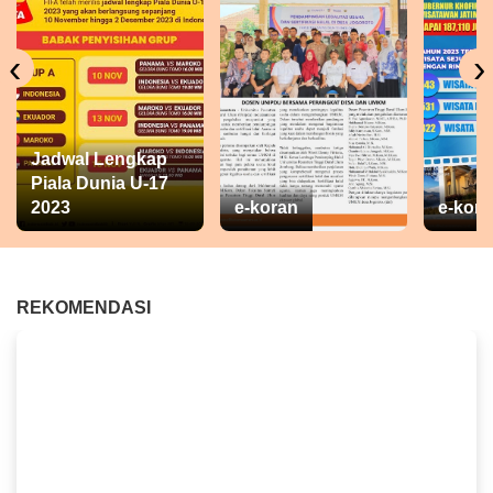
‹
›
Jadwal Lengkap
Piala Dunia U-17
2023
e-koran
e-kora
REKOMENDASI