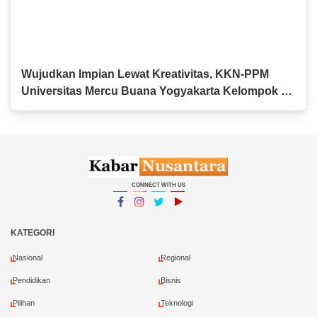
Wujudkan Impian Lewat Kreativitas, KKN-PPM
Universitas Mercu Buana Yogyakarta Kelompok 84
Edukasi Menabung Sejak Dini kepada Siswa-Siswi
MI YASPI Kaponan
CONNECT WITH US
Facebook
Instagram
Twitter
YouTube
YouTube
KATEGORI
Nasional
Regional
Pendidikan
Bisnis
Pilihan
Teknologi