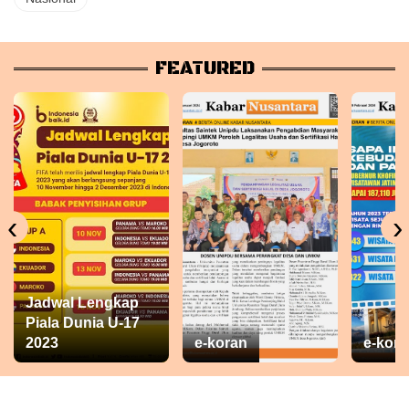
FEATURED
‹
›
Jadwal Lengkap
Piala Dunia U-17
2023
e-koran
e-kora