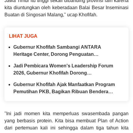
Jawa Timur itu tinggi sekali dibanding provinsi lain karena
kita diuntungkan oleh keberadaan Balai Besar Inseminasi
Buatan di Singosari Malang," ucap Khofifah.
LIHAT JUGA
Gubernur Khofifah Sambangi ANTARA
Heritage Center, Dorong Penguatan
Komunikasi Publik yang Akurat dan Akuntabel
Jadi Pembicara Women's Leadership Forum
2026, Gubernur Khofifah Dorong
Kepemimpinan Perempuan Hadirkan
Gubernur Khofifah Ajak Manfaatkan Program
Kebijakan Inklusif dan Berkeadilan
Pemutihan PKB, Bagikan Ribuan Bendera
Merah Putih dan Sembako kepada Ojol Malang
"Ini jadi momen kita memperluas swasembada pangan
yang berbasis protein. Kita bisa membuat Plan of Action
dari pertemuan kali ini sehingga dalam tiga tahun kita