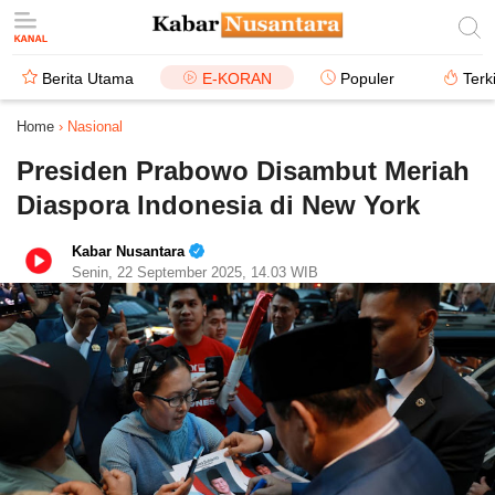
Berita Utama
E-KORAN
Populer
Terk
Home
›
Nasional
Presiden Prabowo Disambut Meriah
Diaspora Indonesia di New York
Kabar Nusantara
Senin, 22 September 2025, 14.03 WIB