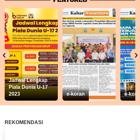
FEATURED
‹
›
Jadwal Lengkap
Piala Dunia U-17
2023
e-koran
e-kora
REKOMENDASI