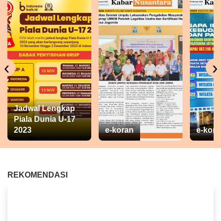
‹
›
Jadwal Lengkap
Piala Dunia U-17
2023
e-koran
e-kora
REKOMENDASI