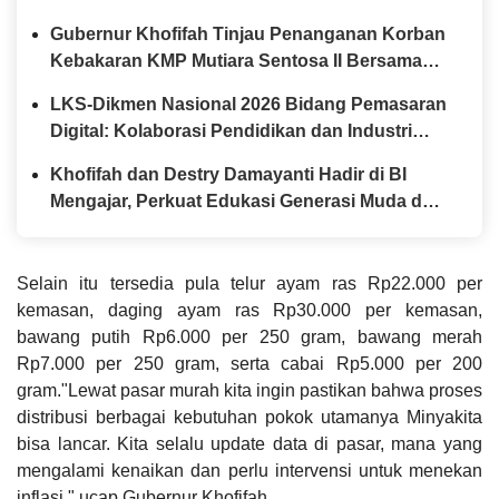
Gubernur Khofifah Tinjau Penanganan Korban
Kebakaran KMP Mutiara Sentosa II Bersama
Kapolda Jatim
LKS-Dikmen Nasional 2026 Bidang Pemasaran
Digital: Kolaborasi Pendidikan dan Industri
Menyiapkan Talenta Digital Indonesia
Khofifah dan Destry Damayanti Hadir di BI
Mengajar, Perkuat Edukasi Generasi Muda dan
Tinjau Ketahanan Pangan SMAN Taruna Nala
Jatim
Selain itu tersedia pula telur ayam ras Rp22.000 per
kemasan, daging ayam ras Rp30.000 per kemasan,
bawang putih Rp6.000 per 250 gram, bawang merah
Rp7.000 per 250 gram, serta cabai Rp5.000 per 200
gram."Lewat pasar murah kita ingin pastikan bahwa proses
distribusi berbagai kebutuhan pokok utamanya Minyakita
bisa lancar. Kita selalu update data di pasar, mana yang
mengalami kenaikan dan perlu intervensi untuk menekan
inflasi," ucap Gubernur Khofifah.