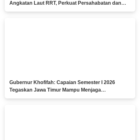
Angkatan Laut RRT, Perkuat Persahabatan dan
Kerja Sama Industri Perkapalan
Gubernur Khofifah: Capaian Semester I 2026
Tegaskan Jawa Timur Mampu Menjaga
Pertumbuhan Ekonomi Tertinggi di Pulau Jawa
sekaligus Menekan Kemiskinan dan
Pengangguran