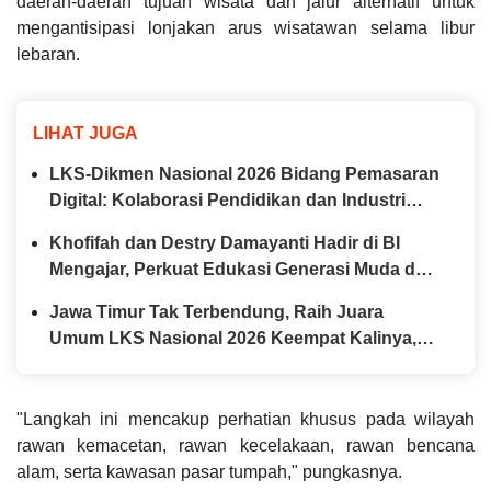
daerah-daerah tujuan wisata dan jalur alternatif untuk
mengantisipasi lonjakan arus wisatawan selama libur
lebaran.
LIHAT JUGA
LKS-Dikmen Nasional 2026 Bidang Pemasaran
Digital: Kolaborasi Pendidikan dan Industri
Menyiapkan Talenta Digital Indonesia
Khofifah dan Destry Damayanti Hadir di BI
Mengajar, Perkuat Edukasi Generasi Muda dan
Tinjau Ketahanan Pangan SMAN Taruna Nala
Jawa Timur Tak Terbendung, Raih Juara
Jatim
Umum LKS Nasional 2026 Keempat Kalinya,
Gubernur Khofifah Apresiasi Prestasi Siswa
Vokasi
"Langkah ini mencakup perhatian khusus pada wilayah
rawan kemacetan, rawan kecelakaan, rawan bencana
alam, serta kawasan pasar tumpah," pungkasnya.