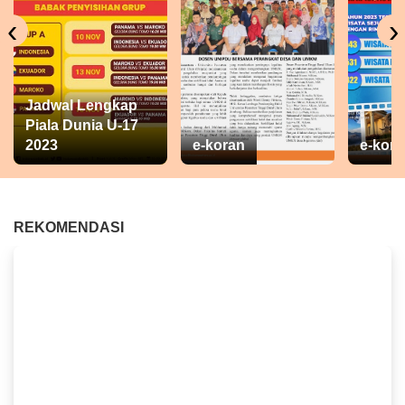
‹
›
Jadwal Lengkap
Piala Dunia U-17
2023
e-koran
e-kora
REKOMENDASI