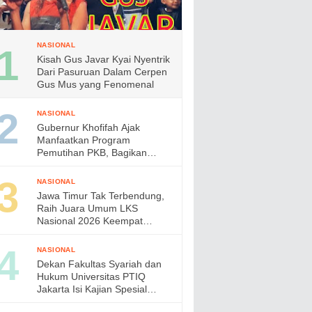
NASIONAL
Kisah Gus Javar Kyai Nyentrik
Dari Pasuruan Dalam Cerpen
Gus Mus yang Fenomenal
NASIONAL
Gubernur Khofifah Ajak
Manfaatkan Program
Pemutihan PKB, Bagikan
Ribuan Bendera Merah Putih
dan Sembako kepada Ojol
NASIONAL
Malang
Jawa Timur Tak Terbendung,
Raih Juara Umum LKS
Nasional 2026 Keempat
Kalinya, Gubernur Khofifah
Apresiasi Prestasi Siswa
NASIONAL
Vokasi
Dekan Fakultas Syariah dan
Hukum Universitas PTIQ
Jakarta Isi Kajian Spesial
Bersama Diaspora Indonesia