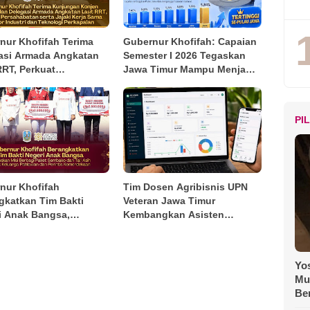
nur Khofifah Terima
Gubernur Khofifah: Capaian
asi Armada Angkatan
Semester I 2026 Tegaskan
RRT, Perkuat
Jawa Timur Mampu Menjaga
habatan dan Kerja
Pertumbuhan Ekonomi
Industri Perkapalan
Tertinggi di Pulau Jawa
sekaligus Menekan
PI
Kemiskinan dan
Pengangguran
nur Khofifah
Tim Dosen Agribisnis UPN
gkatkan Tim Bakti
Veteran Jawa Timur
i Anak Bangsa,
Kembangkan Asisten
kan Kebahagiaan bagi
Keuangan Berbasis AI untuk
rga Pahlawan dan
Kelompok Tani dan UMKM
tis Kemerdekaan
Yos
Mu
Be