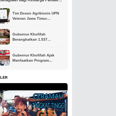
n Perintis Kemerdekaan
Tim Dosen Agribisnis UPN
Veteran Jawa Timur
Kembangkan Asisten
Keuangan Berbasis AI untuk
Kelompok Tani dan UMKM
Gubernur Khofifah
Berangkatkan 1.537
Kontingen Pramuka Jatim ke
Jambore Nasional XII,
Pesankan Semangat
Gubernur Khofifah Ajak
Persaudaraan
Manfaatkan Program
Pemutihan PKB, Bagikan
Ribuan Bendera Merah Putih
dan Sembako kepada Ojol
ULER
Malang