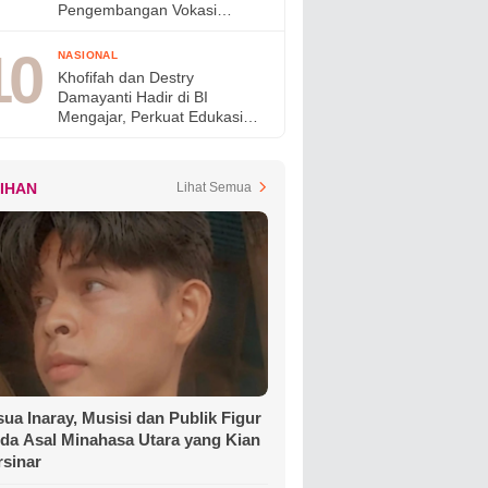
Pengembangan Vokasi
Nasional pada OLIVIA XI
2026
NASIONAL
Khofifah dan Destry
Damayanti Hadir di BI
Mengajar, Perkuat Edukasi
Generasi Muda dan Tinjau
Ketahanan Pangan SMAN
Taruna Nala Jatim
LIHAN
Lihat Semua
ua Inaray, Musisi dan Publik Figur
da Asal Minahasa Utara yang Kian
rsinar