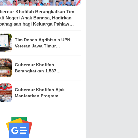
bernur Khofifah Berangkatkan Tim
kti Negeri Anak Bangsa, Hadirkan
bahagiaan bagi Keluarga Pahlawan
n Perintis Kemerdekaan
Tim Dosen Agribisnis UPN
Veteran Jawa Timur
Kembangkan Asisten
Keuangan Berbasis AI untuk
Kelompok Tani dan UMKM
Gubernur Khofifah
Berangkatkan 1.537
Kontingen Pramuka Jatim ke
Jambore Nasional XII,
Pesankan Semangat
Gubernur Khofifah Ajak
Persaudaraan
Manfaatkan Program
Pemutihan PKB, Bagikan
Ribuan Bendera Merah Putih
dan Sembako kepada Ojol
Malang