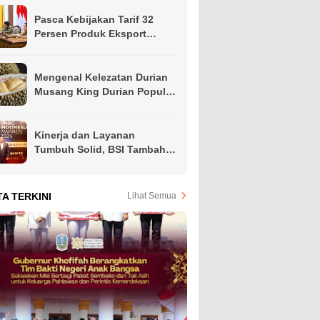
Pasca Kebijakan Tarif 32
Persen Produk Eksport
Indonesia Oleh Presiden
Amerika, Gubernur Khofifah
Ajak Apindo Jatim Siapkan
Mengenal Kelezatan Durian
Langkah Intervensi Jaga
Musang King Durian Populer
Produktivitas Ekspor Hindari
di Asia Tenggara
PHK
Kinerja dan Layanan
Tumbuh Solid, BSI Tambah
Koleksi Penghargaan Jelang
Akhir Tahun
TA TERKINI
Lihat Semua