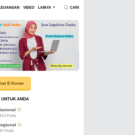
KEUANGAN
VIDEO
LAINYA
CARI
hat E-Koran
 UNTUK ANDA
asional
613 Posts
egional
97 Posts