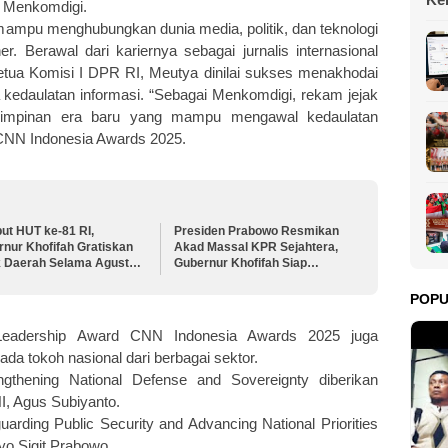
li Menkomdigi.
da
g mampu menghubungkan dunia media, politik, dan teknologi
. Berawal dari kariernya sebagai jurnalis internasional
etua Komisi I DPR RI, Meutya dinilai sukses menakhodai
ra kedaulatan informasi. “Sebagai Menkomdigi, rekam jejak
emimpinan era baru yang mampu mengawal kedaulatan
 CNN Indonesia Awards 2025.
ut HUT ke-81 RI,
Presiden Prabowo Resmikan
nur Khofifah Gratiskan
Akad Massal KPR Sejahtera,
k Daerah Selama Agustus
Gubernur Khofifah Siap
Perkuat Program Perumahan
bagi MBR di Jawa Timur
POP
 Leadership Award CNN Indonesia Awards 2025 juga
a tokoh nasional dari berbagai sektor.
ngthening National Defense and Sovereignty diberikan
I, Agus Subiyanto.
uarding Public Security and Advancing National Priorities
tyo Sigit Prabowo.