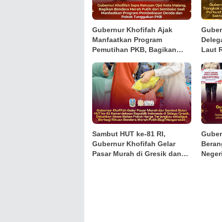
Gubernur Khofifah Ajak
Guber
Manfaatkan Program
Deleg
Pemutihan PKB, Bagikan
Laut 
Ribuan Bendera Merah Putih
Persa
dan Sembako kepada Ojol
Sama 
Malang
Sambut HUT ke-81 RI,
Guber
Gubernur Khofifah Gelar
Beran
Pasar Murah di Gresik dan
Neger
Bagikan Ribuan Bendera
Hadir
Merah Putih
Kelua
Perin