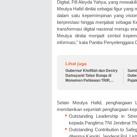
Digital, Fifi Aleyda Yahya, yang mewaki
Meutya Hafid dinilai sebagai figur yan
dalam satu kepemimpinan yang visioner
berprestasi hingga menjabat sebagai K
transformasi digital nasional menuju e
Meutya dinilai menjadi simbol kep
informasi," kata Panitia Penyelenggara
Lihat juga
Gubernur Khofifah dan Destry
Samb
Damayanti Tabur Bunga di
Guber
Monumen Pahlawan TRIP,
Paja
Teguhkan Semangat
2026
Kepahlawanan
Selain Meutya Hafid, penghargaan
memberikan sejumlah penghargaan kepad
Outstanding Leadership in Stre
kepada Panglima TNI Jenderal TN
Outstanding Contribution to Safeg
diterima Kapolri, Jenderal Pol. Lis