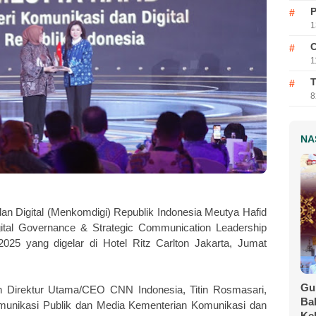
P
1
C
1
T
8
NA
an Digital (Menkomdigi) Republik Indonesia Meutya Hafid
ital Governance & Strategic Communication Leadership
25 yang digelar di Hotel Ritz Carlton Jakarta, Jumat
Gu
h Direktur Utama/CEO CNN Indonesia, Titin Rosmasari,
Ba
Komunikasi Publik dan Media Kementerian Komunikasi dan
Ke