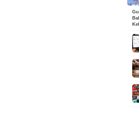
Gu
Ba
Ke
da