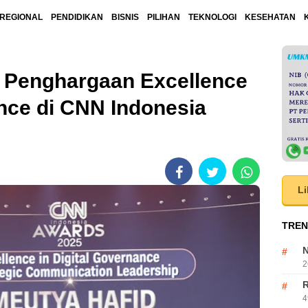
REGIONAL
PENDIDIKAN
BISNIS
PILIHAN
TEKNOLOGI
KESEHATAN
h Penghargaan Excellence
ance di CNN Indonesia
Li
TREN
N
2
R
4