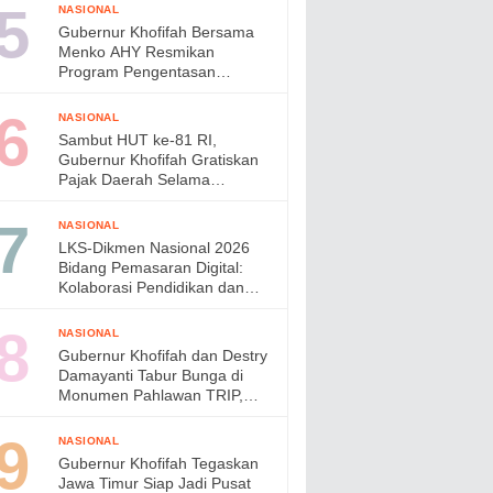
di Jepang
NASIONAL
Gubernur Khofifah Bersama
Menko AHY Resmikan
Program Pengentasan
Permukiman Kumuh Terpadu,
Wujudkan Lingkungan ASRI di
NASIONAL
Gresik
Sambut HUT ke-81 RI,
Gubernur Khofifah Gratiskan
Pajak Daerah Selama
Agustus 2026
NASIONAL
LKS-Dikmen Nasional 2026
Bidang Pemasaran Digital:
Kolaborasi Pendidikan dan
Industri Menyiapkan Talenta
Digital Indonesia
NASIONAL
Gubernur Khofifah dan Destry
Damayanti Tabur Bunga di
Monumen Pahlawan TRIP,
Teguhkan Semangat
Kepahlawanan
NASIONAL
Gubernur Khofifah Tegaskan
Jawa Timur Siap Jadi Pusat