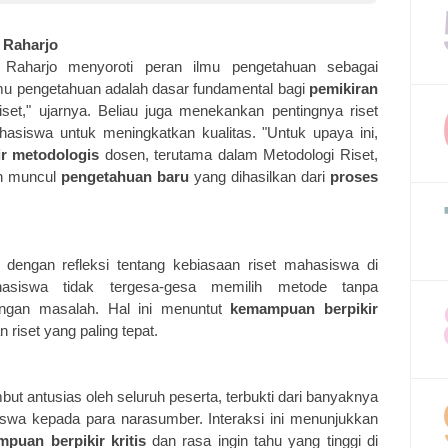
 Raharjo
a Raharjo menyoroti peran ilmu pengetahuan sebagai
lmu pengetahuan adalah dasar fundamental bagi
pemikiran
et," ujarnya. Beliau juga menekankan pentingnya riset
asiswa untuk meningkatkan kualitas. "Untuk upaya ini,
ir metodologis
dosen, terutama dalam Metodologi Riset,
kan muncul
pengetahuan baru
yang dihasilkan dari
proses
dengan refleksi tentang kebiasaan riset mahasiswa di
hasiswa tidak tergesa-gesa memilih metode tanpa
ngan masalah. Hal ini menuntut
kemampuan berpikir
iset yang paling tepat.
but antusias oleh seluruh peserta, terbukti dari banyaknya
iswa kepada para narasumber. Interaksi ini menunjukkan
puan berpikir kritis
dan rasa ingin tahu yang tinggi di