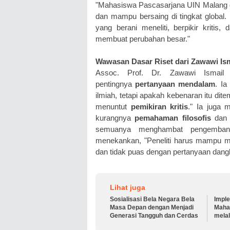
"Mahasiswa Pascasarjana UIN Malang di
dan mampu bersaing di tingkat global.
yang berani meneliti, berpikir kritis
membuat perubahan besar."
Wawasan Dasar Riset dari Zawawi Ism
Assoc. Prof. Dr. Zawawi Ismail
pentingnya
pertanyaan mendalam
. Ia
ilmiah, tetapi apakah kebenaran itu dite
menuntut
pemikiran kritis
." Ia juga 
kurangnya
pemahaman filosofis
dan k
semuanya menghambat pengemb
menekankan, "Peneliti harus mampu me
dan tidak puas dengan pertanyaan dangk
Lihat juga
Sosialisasi Bela Negara Bela
Impl
Masa Depan dengan Menjadi
Maha
Generasi Tangguh dan Cerdas
melal
Bers