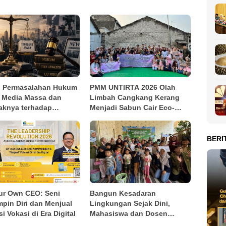
: Permasalahan Hukum
PMM UNTIRTA 2026 Olah
 Media Massa dan
Limbah Cangkang Kerang
knya terhadap
Menjadi Sabun Cair Eco-
cayaan Masyarakat
Friendly, Dorong Inovasi
Produk Ramah Lingkungan
di Kasemen
BERI
ur Own CEO: Seni
Bangun Kesadaran
pin Diri dan Menjual
Lingkungan Sejak Dini,
i Vokasi di Era Digital
Mahasiswa dan Dosen
Teknik Industri Edukasi Pilah