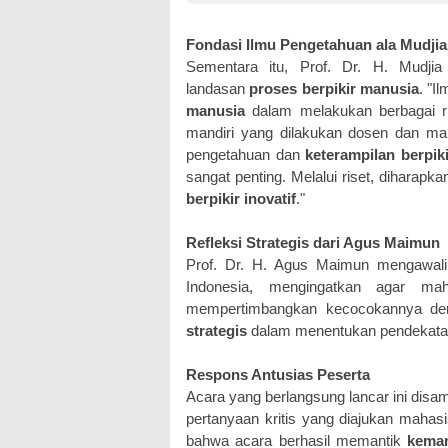
Fondasi Ilmu Pengetahuan ala Mudjia
Sementara itu, Prof. Dr. H. Mudji
landasan
proses berpikir manusia
. "I
manusia
dalam melakukan berbagai ris
mandiri yang dilakukan dosen dan mah
pengetahuan dan
keterampilan berpik
sangat penting. Melalui riset, diharap
berpikir inovatif
."
Refleksi Strategis dari Agus Maimun
Prof. Dr. H. Agus Maimun mengawali 
Indonesia, mengingatkan agar ma
mempertimbangkan kecocokannya de
strategis
dalam menentukan pendekatan r
Respons Antusias Peserta
Acara yang berlangsung lancar ini disam
pertanyaan kritis yang diajukan mahas
bahwa acara berhasil memantik
kemam