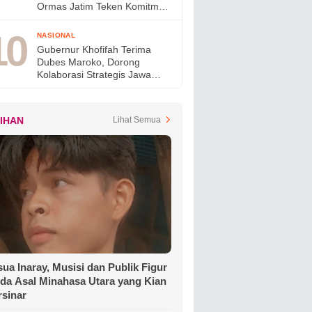
Ormas Jatim Teken Komitmen
Jaga Jawa Timur Tetap Damai
NASIONAL
Gubernur Khofifah Terima
Dubes Maroko, Dorong
Kolaborasi Strategis Jawa
Timur–Maroko di Berbagai
Sektor
LIHAN
Lihat Semua
ua Inaray, Musisi dan Publik Figur
da Asal Minahasa Utara yang Kian
rsinar