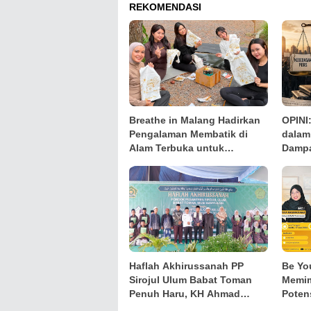
REKOMENDASI
Breathe in Malang Hadirkan
OPINI
Pengalaman Membatik di
dalam
Alam Terbuka untuk
Dampa
Kenalkan Batik Blimbing
Keper
kepada Generasi Muda
Haflah Akhirussanah PP
Be Yo
Sirojul Ulum Babat Toman
Memim
Penuh Haru, KH Ahmad
Potens
Mubari Tekankan Pentingnya