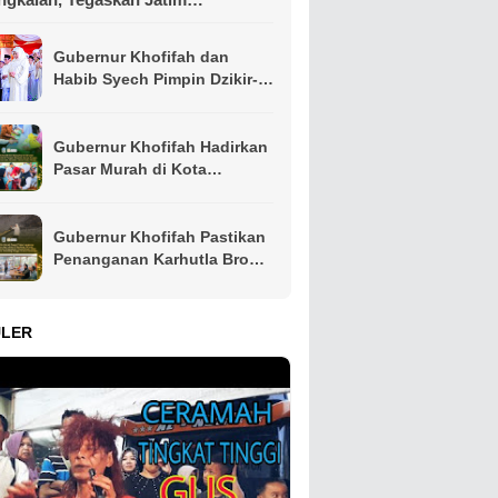
dangnya Ulama
Gubernur Khofifah dan
Habib Syech Pimpin Dzikir-
Sholawat Bersama Puluhan
Ribu Warga, Doakan
Pahlawan dan Perkuat
Gubernur Khofifah Hadirkan
Persatuan
Pasar Murah di Kota
Pasuruan, Perkuat
Pengendalian Harga dan
Daya Beli Masyarakat
Gubernur Khofifah Pastikan
Penanganan Karhutla Bromo
Dimaksimalkan, Operasi
Darat hingga Water Bombing
Dikerahkan
ULER