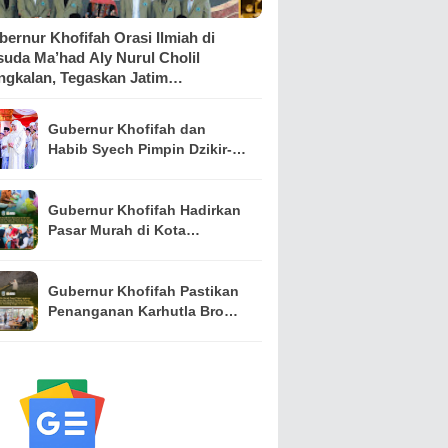
ernur Khofifah Orasi Ilmiah di
suda Ma’had Aly Nurul Cholil
ngkalan, Tegaskan Jatim
dangnya Ulama
Gubernur Khofifah dan
Habib Syech Pimpin Dzikir-
Sholawat Bersama Puluhan
Ribu Warga, Doakan
Pahlawan dan Perkuat
Gubernur Khofifah Hadirkan
Persatuan
Pasar Murah di Kota
Pasuruan, Perkuat
Pengendalian Harga dan
Daya Beli Masyarakat
Gubernur Khofifah Pastikan
Penanganan Karhutla Bromo
Dimaksimalkan, Operasi
Darat hingga Water Bombing
Dikerahkan