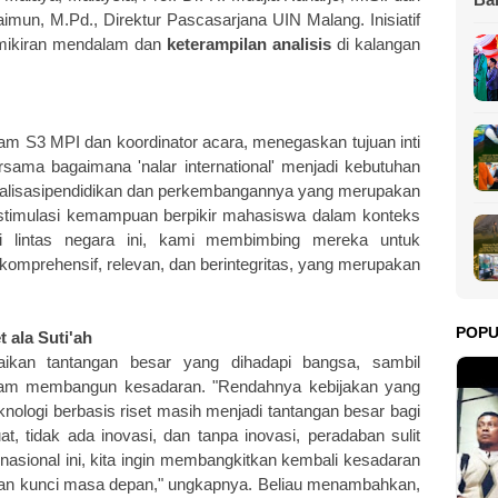
imun, M.Pd., Direktur Pascasarjana UIN Malang. Inisiatif
Gu
emikiran mendalam dan
keterampilan analisis
di kalangan
gram S3 MPI dan koordinator acara, menegaskan tujuan inti
ersama bagaimana 'nalar international' menjadi kebutuhan
lisasipendidikan dan perkembangannya yang merupakan
stimulasi kemampuan berpikir mahasiswa dalam konteks
asi lintas negara ini, kami membimbing mereka untuk
omprehensif, relevan, dan berintegritas, yang merupakan
POP
 ala Suti'ah
aikan tantangan besar yang dihadapi bangsa, sambil
alam membangun kesadaran. "Rendahnya kebijakan yang
logi berbasis riset masih menjadi tantangan besar bagi
, tidak ada inovasi, dan tanpa inovasi, peradaban sulit
rnasional ini, kita ingin membangkitkan kembali kesadaran
 dan kunci masa depan," ungkapnya. Beliau menambahkan,