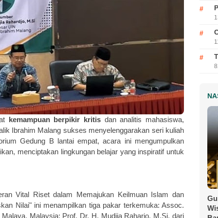
P
1
C
1
T
8
NA
at
kemampuan berpikir kritis
dan analitis mahasiswa,
ik Ibrahim Malang sukses menyelenggarakan seri kuliah
itorium Gedung B lantai empat, acara ini mengumpulkan
kan, menciptakan lingkungan belajar yang inspiratif untuk
ran Vital Riset dalam Memajukan Keilmuan Islam dan
Gub
an Nilai" ini menampilkan tiga pakar terkemuka: Assoc.
Wi
 Malaya, Malaysia; Prof. Dr. H. Mudjia Raharjo, M.Si. dari
Ba