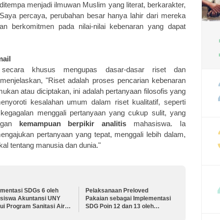
tempa menjadi ilmuwan Muslim yang literat, berkarakter,
 Saya percaya, perubahan besar hanya lahir dari mereka
, dan berkomitmen pada nilai-nilai kebenaran yang dapat
ail
 secara khusus mengupas dasar-dasar riset dan
 menjelaskan, "Riset adalah proses pencarian kebenaran
mukan atau diciptakan, ini adalah pertanyaan filosofis yang
menyoroti kesalahan umum dalam riset kualitatif, seperti
egagalan menggali pertanyaan yang cukup sulit, yang
angan
kemampuan berpikir analitis
mahasiswa. Ia
ngajukan pertanyaan yang tepat, menggali lebih dalam,
al tentang manusia dan dunia."
ementasi SDGs 6 oleh
Pelaksanaan Preloved
siswa Akuntansi UNY
Pakaian sebagai Implementasi
ui Program Sanitasi Air
SDG Poin 12 dan 13 oleh
ih di Lingkungan FEB UNY
Mahasiswa Akuntansi UNY