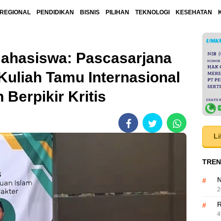
REGIONAL
PENDIDIKAN
BISNIS
PILIHAN
TEKNOLOGI
KESEHATAN
ahasiswa: Pascasarjana
Kuliah Tamu Internasional
erpikir Kritis
Li
TREN
N
2
R
4