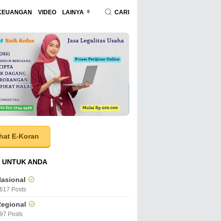
KEUANGAN
VIDEO
LAINYA
CARI
hat E-Koran
 UNTUK ANDA
asional
617 Posts
egional
97 Posts