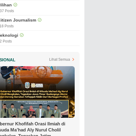
ilihan
37 Posts
itizen Journalism
18 Posts
eknologi
2 Posts
SIONAL
Lihat Semua
ernur Khofifah Orasi Ilmiah di
suda Ma’had Aly Nurul Cholil
ngkalan, Tegaskan Jatim