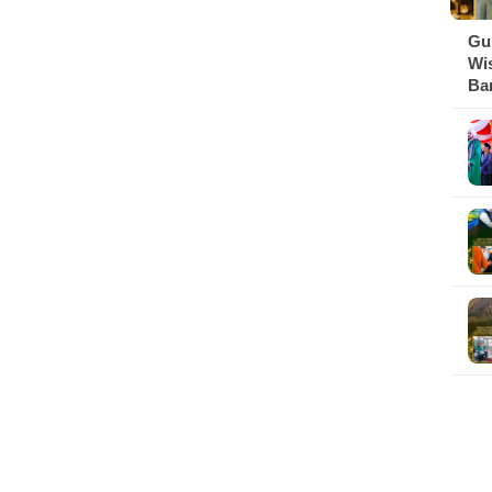
Sampah kepada Anak-anak
Gub
Wi
Ba
Gu