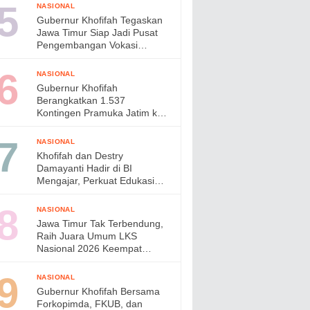
Digital Indonesia
NASIONAL
Gubernur Khofifah Tegaskan
Jawa Timur Siap Jadi Pusat
Pengembangan Vokasi
Nasional pada OLIVIA XI
2026
NASIONAL
Gubernur Khofifah
Berangkatkan 1.537
Kontingen Pramuka Jatim ke
Jambore Nasional XII,
Pesankan Semangat
NASIONAL
Persaudaraan
Khofifah dan Destry
Damayanti Hadir di BI
Mengajar, Perkuat Edukasi
Generasi Muda dan Tinjau
Ketahanan Pangan SMAN
NASIONAL
Taruna Nala Jatim
Jawa Timur Tak Terbendung,
Raih Juara Umum LKS
Nasional 2026 Keempat
Kalinya, Gubernur Khofifah
Apresiasi Prestasi Siswa
NASIONAL
Vokasi
Gubernur Khofifah Bersama
Forkopimda, FKUB, dan