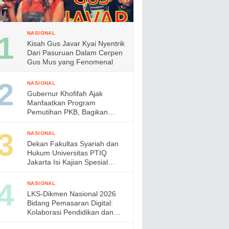
NASIONAL
Kisah Gus Javar Kyai Nyentrik
Dari Pasuruan Dalam Cerpen
Gus Mus yang Fenomenal
NASIONAL
Gubernur Khofifah Ajak
Manfaatkan Program
Pemutihan PKB, Bagikan
Ribuan Bendera Merah Putih
dan Sembako kepada Ojol
NASIONAL
Malang
Dekan Fakultas Syariah dan
Hukum Universitas PTIQ
Jakarta Isi Kajian Spesial
Bersama Diaspora Indonesia
di Jepang
NASIONAL
LKS-Dikmen Nasional 2026
Bidang Pemasaran Digital:
Kolaborasi Pendidikan dan
Industri Menyiapkan Talenta