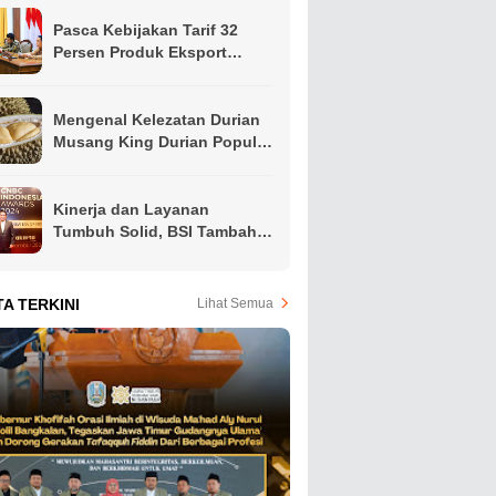
Pasca Kebijakan Tarif 32
Persen Produk Eksport
Indonesia Oleh Presiden
Amerika, Gubernur Khofifah
Ajak Apindo Jatim Siapkan
Mengenal Kelezatan Durian
Langkah Intervensi Jaga
Musang King Durian Populer
Produktivitas Ekspor Hindari
di Asia Tenggara
PHK
Kinerja dan Layanan
Tumbuh Solid, BSI Tambah
Koleksi Penghargaan Jelang
Akhir Tahun
TA TERKINI
Lihat Semua