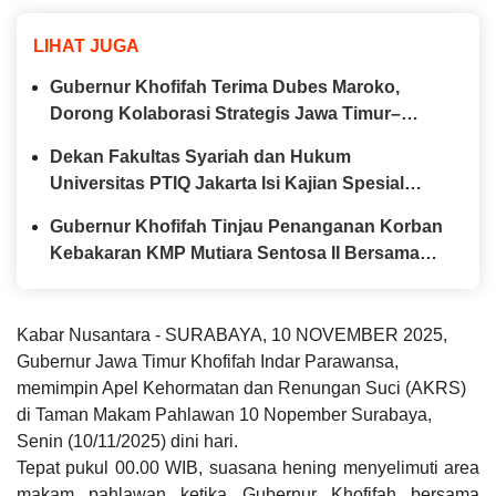
LIHAT JUGA
Gubernur Khofifah Terima Dubes Maroko,
Dorong Kolaborasi Strategis Jawa Timur–
Maroko di Berbagai Sektor
Dekan Fakultas Syariah dan Hukum
Universitas PTIQ Jakarta Isi Kajian Spesial
Bersama Diaspora Indonesia di Jepang
Gubernur Khofifah Tinjau Penanganan Korban
Kebakaran KMP Mutiara Sentosa II Bersama
Kapolda Jatim
Kabar Nusantara - SURABAYA, 10 NOVEMBER 2025,
Gubernur Jawa Timur Khofifah Indar Parawansa,
memimpin Apel Kehormatan dan Renungan Suci (AKRS)
di Taman Makam Pahlawan 10 Nopember Surabaya,
Senin (10/11/2025) dini hari.
Tepat pukul 00.00 WIB, suasana hening menyelimuti area
makam pahlawan ketika Gubernur Khofifah bersama