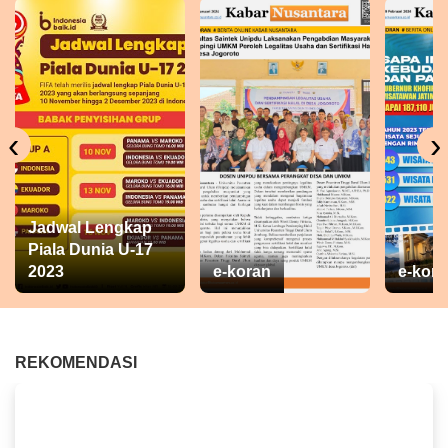
‹
›
Jadwal Lengkap
Piala Dunia U-17
2023
e-koran
e-kora
REKOMENDASI