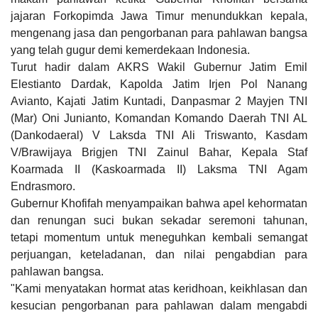
jajaran Forkopimda Jawa Timur menundukkan kepala,
mengenang jasa dan pengorbanan para pahlawan bangsa
yang telah gugur demi kemerdekaan Indonesia.
Turut hadir dalam AKRS Wakil Gubernur Jatim Emil
Elestianto Dardak, Kapolda Jatim Irjen Pol Nanang
Avianto, Kajati Jatim Kuntadi, Danpasmar 2 Mayjen TNI
(Mar) Oni Junianto, Komandan Komando Daerah TNI AL
(Dankodaeral) V Laksda TNI Ali Triswanto, Kasdam
V/Brawijaya Brigjen TNI Zainul Bahar, Kepala Staf
Koarmada II (Kaskoarmada II) Laksma TNI Agam
Endrasmoro.
Gubernur Khofifah menyampaikan bahwa apel kehormatan
dan renungan suci bukan sekadar seremoni tahunan,
tetapi momentum untuk meneguhkan kembali semangat
perjuangan, keteladanan, dan nilai pengabdian para
pahlawan bangsa.
"Kami menyatakan hormat atas keridhoan, keikhlasan dan
kesucian pengorbanan para pahlawan dalam mengabdi