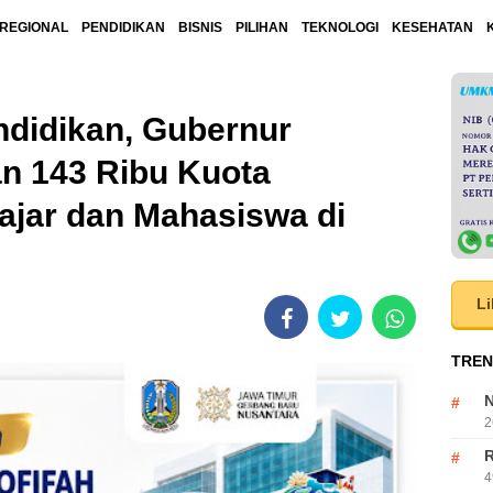
REGIONAL
PENDIDIKAN
BISNIS
PILIHAN
TEKNOLOGI
KESEHATAN
ndidikan, Gubernur
n 143 Ribu Kuota
ajar dan Mahasiswa di
Li
TREN
N
2
R
4