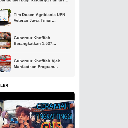
n Perintis Kemerdekaan
Tim Dosen Agribisnis UPN
Veteran Jawa Timur
Kembangkan Asisten
Keuangan Berbasis AI untuk
Kelompok Tani dan UMKM
Gubernur Khofifah
Berangkatkan 1.537
Kontingen Pramuka Jatim ke
Jambore Nasional XII,
Pesankan Semangat
Gubernur Khofifah Ajak
Persaudaraan
Manfaatkan Program
Pemutihan PKB, Bagikan
Ribuan Bendera Merah Putih
dan Sembako kepada Ojol
ULER
Malang