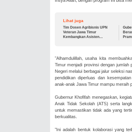
Insya Allah, dengan program ini bisa men
Lihat juga
Tim Dosen Agribisnis UPN
Gube
Veteran Jawa Timur
Bera
Kembangkan Asisten
Pram
Keuangan Berbasis AI untuk
Nasio
Kelompok Tani dan UMKM
Sema
"Alhamdulillah, usaha kita membuahka
Timur menjadi provinsi dengan jumlah p
Negeri melalui berbagai jalur seleksi n
pendidikan diperluas dan kesempatan
anak-anak Jawa Timur mampu meraih pres
Gubernur Khofifah menegaskan, kegiat
Anak Tidak Sekolah (ATS) serta langk
untuk memastikan tidak ada yang terti
berkualitas.
"Ini adalah bentuk kolaborasi yang t