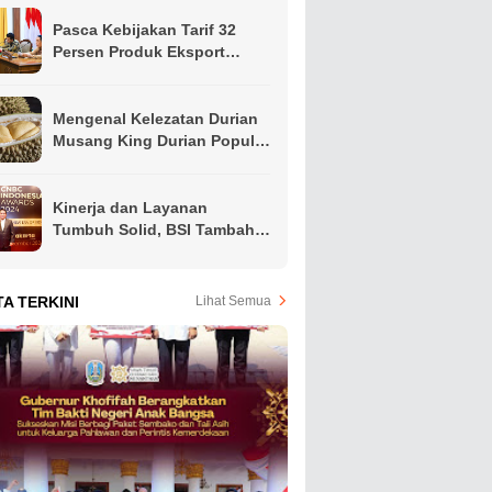
Pasca Kebijakan Tarif 32
Persen Produk Eksport
Indonesia Oleh Presiden
Amerika, Gubernur Khofifah
Ajak Apindo Jatim Siapkan
Mengenal Kelezatan Durian
Langkah Intervensi Jaga
Musang King Durian Populer
Produktivitas Ekspor Hindari
di Asia Tenggara
PHK
Kinerja dan Layanan
Tumbuh Solid, BSI Tambah
Koleksi Penghargaan Jelang
Akhir Tahun
TA TERKINI
Lihat Semua