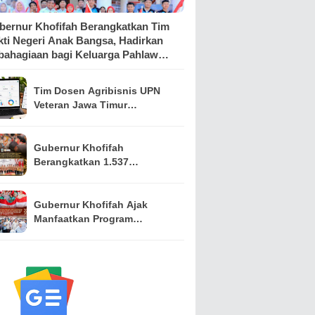
bernur Khofifah Berangkatkan Tim
kti Negeri Anak Bangsa, Hadirkan
bahagiaan bagi Keluarga Pahlawan
n Perintis Kemerdekaan
Tim Dosen Agribisnis UPN
Veteran Jawa Timur
Kembangkan Asisten
Keuangan Berbasis AI untuk
Kelompok Tani dan UMKM
Gubernur Khofifah
Berangkatkan 1.537
Kontingen Pramuka Jatim ke
Jambore Nasional XII,
Pesankan Semangat
Gubernur Khofifah Ajak
Persaudaraan
Manfaatkan Program
Pemutihan PKB, Bagikan
Ribuan Bendera Merah Putih
dan Sembako kepada Ojol
Malang