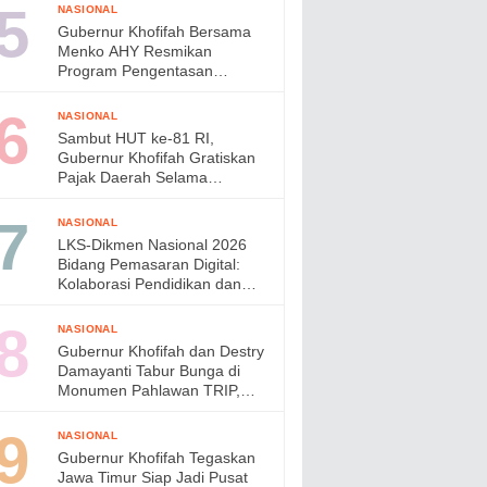
di Jepang
NASIONAL
Gubernur Khofifah Bersama
Menko AHY Resmikan
Program Pengentasan
Permukiman Kumuh Terpadu,
Wujudkan Lingkungan ASRI di
NASIONAL
Gresik
Sambut HUT ke-81 RI,
Gubernur Khofifah Gratiskan
Pajak Daerah Selama
Agustus 2026
NASIONAL
LKS-Dikmen Nasional 2026
Bidang Pemasaran Digital:
Kolaborasi Pendidikan dan
Industri Menyiapkan Talenta
Digital Indonesia
NASIONAL
Gubernur Khofifah dan Destry
Damayanti Tabur Bunga di
Monumen Pahlawan TRIP,
Teguhkan Semangat
Kepahlawanan
NASIONAL
Gubernur Khofifah Tegaskan
Jawa Timur Siap Jadi Pusat