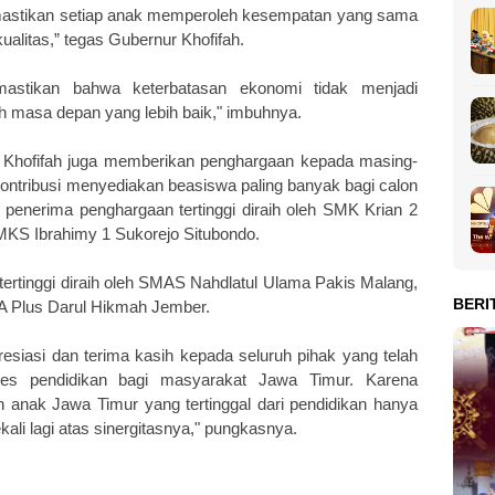
astikan setiap anak memperoleh kesempatan yang sama
alitas,” tegas Gubernur Khofifah.
emastikan bahwa keterbatasan ekonomi tidak menjadi
h masa depan yang lebih baik," imbuhnya.
 Khofifah juga memberikan penghargaan kepada masing-
tribusi menyediakan beasiswa paling banyak bagi calon
enerima penghargaan tertinggi diraih oleh SMK Krian 2
MKS Ibrahimy 1 Sukorejo Situbondo.
rtinggi diraih oleh SMAS Nahdlatul Ulama Pakis Malang,
BERI
A Plus Darul Hikmah Jember.
esiasi dan terima kasih kepada seluruh pihak yang telah
ses pendidikan bagi masyarakat Jawa Timur. Karena
 anak Jawa Timur yang tertinggal dari pendidikan hanya
ali lagi atas sinergitasnya," pungkasnya.