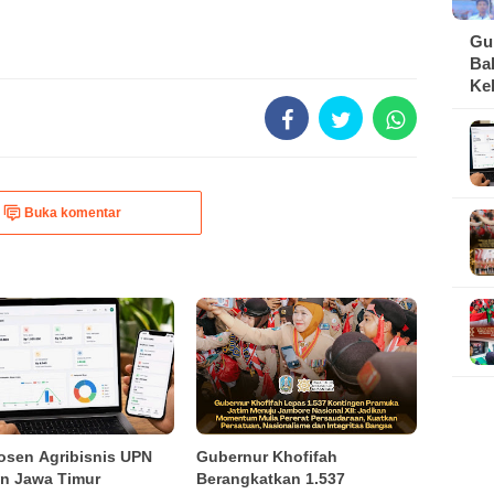
Gu
Ba
Ke
da
Buka komentar
osen Agribisnis UPN
Gubernur Khofifah
an Jawa Timur
Berangkatkan 1.537