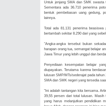
Untuk jenjang SMA dan SMK swasta ta
Sementara ada 36.710 penerima pot
bentuk pembebasan uang gedung, po
lainnya.
Total ada 81.131 penerima beasiswa 
bertambah sekitar 8.290 dari yang seb
"Angka-angka tersebut bukan sekadar 
harapan orang tua, semangat belajar an
Jawa Timur yang lebih unggul dan berday
Penyediaan kesempatan belajar yang
diupayakan. Terutama karena berdasar
lulusan SMP/MTs/sederajat pada tahun
SMA dan SMK negeri yang tersedia saat 
"Ini adalah tantangan kita bersama. A
39,55 persen dari total lulusan. Masih
yang harus melanjutkan pendidikan me