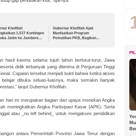
utup gap pendidikan kita," ujarnya.
rnur Khofifah
Gubernur Khofifah Ajak
ngkatkan 1.537 Kontingen
Manfaatkan Program
uka Jatim ke Jambore
Pemutihan PKB, Bagikan
nal XII, Pesankan
Ribuan Bendera Merah Putih
ngat Persaudaraan
dan Sembako kepada Ojol
PI
Malang
n hasil karena selama tujuh tahun berturut-turut, Jawa
eserta didik terbanyak yang diterima di Perguruan Tinggi
asional. Capaian tersebut menjadi bukti bahwa ketika akses
 belajar dibuka seluas-luasnya, maka semakin banyak
tasi," lanjut Gubernur Khofifah.
an hari ini merupakan bagian dari upaya menekan Angka
ah meningkatkan Angka Partisipasi Kasar (APK). Serta
nggal atau _no left behind_ untuk mengakses pendidikan
Yos
Mu
Be
erbangun antara Pemerintah Provinsi Jawa Timur dengan