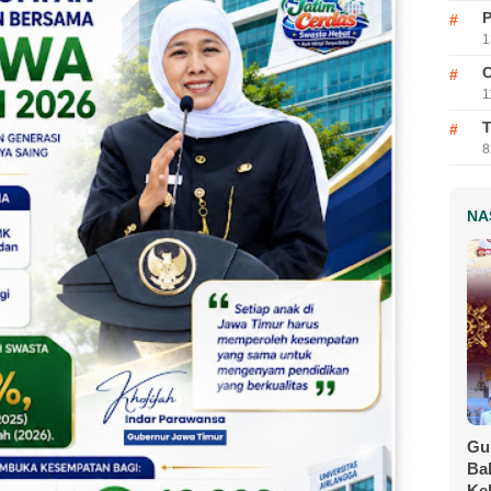
P
1
C
1
T
8
NA
Gu
Ba
Ke