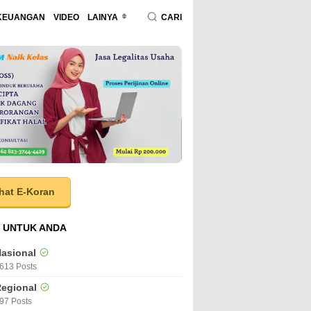
KEUANGAN
VIDEO
LAINYA
CARI
hat E-Koran
 UNTUK ANDA
asional
613 Posts
egional
97 Posts