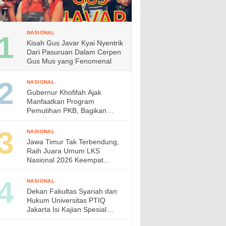
NASIONAL
Kisah Gus Javar Kyai Nyentrik
Dari Pasuruan Dalam Cerpen
Gus Mus yang Fenomenal
NASIONAL
Gubernur Khofifah Ajak
Manfaatkan Program
Pemutihan PKB, Bagikan
Ribuan Bendera Merah Putih
dan Sembako kepada Ojol
NASIONAL
Malang
Jawa Timur Tak Terbendung,
Raih Juara Umum LKS
Nasional 2026 Keempat
Kalinya, Gubernur Khofifah
Apresiasi Prestasi Siswa
NASIONAL
Vokasi
Dekan Fakultas Syariah dan
Hukum Universitas PTIQ
Jakarta Isi Kajian Spesial
Bersama Diaspora Indonesia