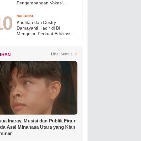
Pengembangan Vokasi
Nasional pada OLIVIA XI
2026
NASIONAL
Khofifah dan Destry
Damayanti Hadir di BI
Mengajar, Perkuat Edukasi
Generasi Muda dan Tinjau
Ketahanan Pangan SMAN
Taruna Nala Jatim
LIHAN
Lihat Semua
ua Inaray, Musisi dan Publik Figur
da Asal Minahasa Utara yang Kian
rsinar