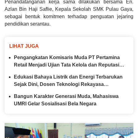
Penandatanganan kerja sama dilakukan bersama En.
Azlan Bin Haji Saflie, Kepala Sekolah SMK Pulau Gaya,
sebagai bentuk komitmen terhadap penguatan jejaring
pendidikan serantau.
LIHAT JUGA
Pengangkatan Komisaris Muda PT Pertamina
Retail Menjadi Ujian Tata Kelola dan Reputasi
BUMN di Mata Publik
Edukasi Bahaya Listrik dan Energi Terbarukan
Sejak Dini, Dosen Teknologi Rekayasa
Instrumentasi dan Kontrol, Fakulas Vokasi
Bangun Karakter Generasi Muda, Mahasiswa
UNAIR Hadir di SD Negeri 1 Tambak Sari
UMRI Gelar Sosialisasi Bela Negara
Surabaya