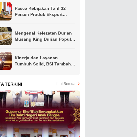
Pasca Kebijakan Tarif 32
Persen Produk Eksport
Indonesia Oleh Presiden
Amerika, Gubernur Khofifah
Ajak Apindo Jatim Siapkan
Mengenal Kelezatan Durian
Langkah Intervensi Jaga
Musang King Durian Populer
Produktivitas Ekspor Hindari
di Asia Tenggara
PHK
Kinerja dan Layanan
Tumbuh Solid, BSI Tambah
Koleksi Penghargaan Jelang
Akhir Tahun
TA TERKINI
Lihat Semua