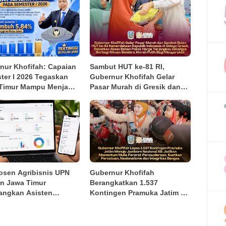
nur Khofifah: Capaian
Sambut HUT ke-81 RI,
ter I 2026 Tegaskan
Gubernur Khofifah Gelar
Timur Mampu Menjaga
Pasar Murah di Gresik dan
mbuhan Ekonomi
Bagikan Ribuan Bendera
ggi di Pulau Jawa
Merah Putih
igus Menekan
kinan dan
angguran
osen Agribisnis UPN
Gubernur Khofifah
an Jawa Timur
Berangkatkan 1.537
ngkan Asisten
Kontingen Pramuka Jatim ke
gan Berbasis AI untuk
Jambore Nasional XII,
pok Tani dan UMKM
Pesankan Semangat
Persaudaraan