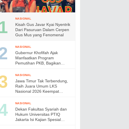
NASIONAL
Kisah Gus Javar Kyai Nyentrik
Dari Pasuruan Dalam Cerpen
Gus Mus yang Fenomenal
NASIONAL
Gubernur Khofifah Ajak
Manfaatkan Program
Pemutihan PKB, Bagikan
Ribuan Bendera Merah Putih
dan Sembako kepada Ojol
NASIONAL
Malang
Jawa Timur Tak Terbendung,
Raih Juara Umum LKS
Nasional 2026 Keempat
Kalinya, Gubernur Khofifah
Apresiasi Prestasi Siswa
NASIONAL
Vokasi
Dekan Fakultas Syariah dan
Hukum Universitas PTIQ
Jakarta Isi Kajian Spesial
Bersama Diaspora Indonesia