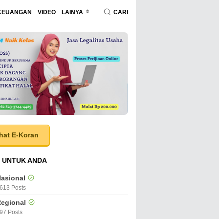
KEUANGAN
VIDEO
LAINYA
CARI
hat E-Koran
 UNTUK ANDA
asional
613 Posts
egional
97 Posts