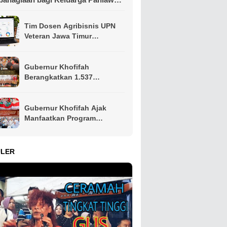
n Perintis Kemerdekaan
Tim Dosen Agribisnis UPN
Veteran Jawa Timur
Kembangkan Asisten
Keuangan Berbasis AI untuk
Kelompok Tani dan UMKM
Gubernur Khofifah
Berangkatkan 1.537
Kontingen Pramuka Jatim ke
Jambore Nasional XII,
Pesankan Semangat
Gubernur Khofifah Ajak
Persaudaraan
Manfaatkan Program
Pemutihan PKB, Bagikan
Ribuan Bendera Merah Putih
dan Sembako kepada Ojol
ULER
Malang