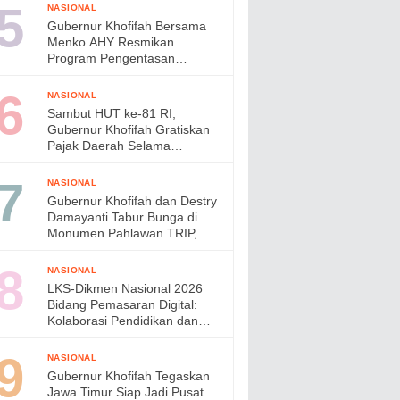
di Jepang
NASIONAL
Gubernur Khofifah Bersama
Menko AHY Resmikan
Program Pengentasan
Permukiman Kumuh Terpadu,
Wujudkan Lingkungan ASRI di
NASIONAL
Gresik
Sambut HUT ke-81 RI,
Gubernur Khofifah Gratiskan
Pajak Daerah Selama
Agustus 2026
NASIONAL
Gubernur Khofifah dan Destry
Damayanti Tabur Bunga di
Monumen Pahlawan TRIP,
Teguhkan Semangat
Kepahlawanan
NASIONAL
LKS-Dikmen Nasional 2026
Bidang Pemasaran Digital:
Kolaborasi Pendidikan dan
Industri Menyiapkan Talenta
Digital Indonesia
NASIONAL
Gubernur Khofifah Tegaskan
Jawa Timur Siap Jadi Pusat