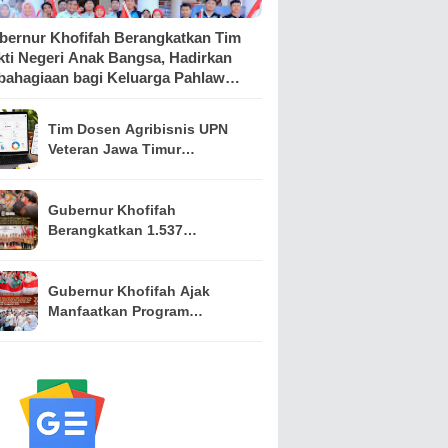
bernur Khofifah Berangkatkan Tim
kti Negeri Anak Bangsa, Hadirkan
bahagiaan bagi Keluarga Pahlawan
n Perintis Kemerdekaan
Tim Dosen Agribisnis UPN
Veteran Jawa Timur
Kembangkan Asisten
Keuangan Berbasis AI untuk
Kelompok Tani dan UMKM
Gubernur Khofifah
Berangkatkan 1.537
Kontingen Pramuka Jatim ke
Jambore Nasional XII,
Pesankan Semangat
Gubernur Khofifah Ajak
Persaudaraan
Manfaatkan Program
Pemutihan PKB, Bagikan
Ribuan Bendera Merah Putih
dan Sembako kepada Ojol
Malang