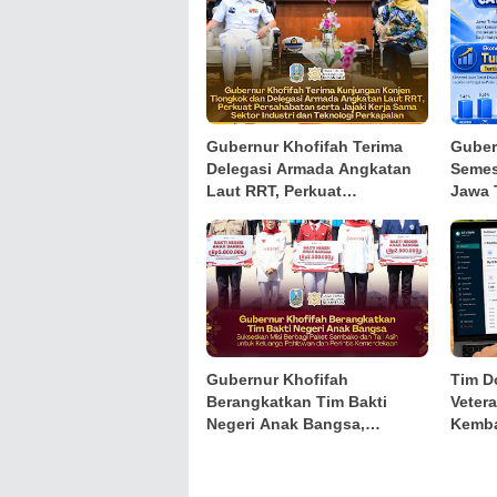
Gubernur Khofifah Terima
Guber
Delegasi Armada Angkatan
Semes
Laut RRT, Perkuat
Jawa 
Persahabatan dan Kerja
Pertu
Sama Industri Perkapalan
Tertin
sekal
Kemis
Peng
Gubernur Khofifah
Tim D
Berangkatkan Tim Bakti
Veter
Negeri Anak Bangsa,
Kemba
Hadirkan Kebahagiaan bagi
Keuan
Keluarga Pahlawan dan
Kelom
Perintis Kemerdekaan