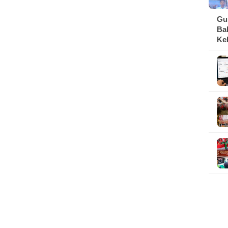
Gu
Ba
Ke
da