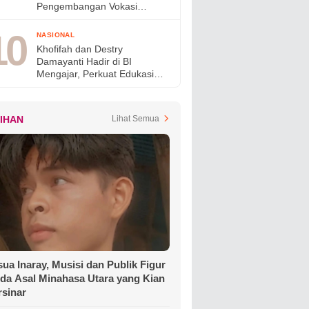
Pengembangan Vokasi
Nasional pada OLIVIA XI
2026
NASIONAL
Khofifah dan Destry
Damayanti Hadir di BI
Mengajar, Perkuat Edukasi
Generasi Muda dan Tinjau
Ketahanan Pangan SMAN
Taruna Nala Jatim
LIHAN
Lihat Semua
ua Inaray, Musisi dan Publik Figur
da Asal Minahasa Utara yang Kian
rsinar