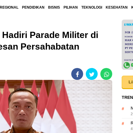
REGIONAL
PENDIDIKAN
BISNIS
PILIHAN
TEKNOLOGI
KESEHATAN
adiri Parade Militer di
esan Persahabatan
Li
TREN
N
2
R
4