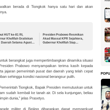
da
dwalkan berada di Tiongkok hanya satu hari dan akan
inya.
ut HUT ke-81 RI,
Presiden Prabowo Resmikan
nur Khofifah Gratiskan
Akad Massal KPR Sejahtera,
k Daerah Selama Agustus
Gubernur Khofifah Siap
Perkuat Program Perumahan
bagi MBR di Jawa Timur
ntuk berangkat juga mempertimbangkan dinamika situasi
. Presiden Prabowo menyampaikan terima kasih kepada
rta jajaran pemerintah pusat dan daerah yang telah cepat
POP
iban sehingga kondisi nasional berangsur pulih.
Pemerintah Tiongkok, Bapak Presiden memutuskan untuk
m sudah kembali ke tanah air. Di sela kunjungan, beliau
mpin dunia,” jelas Prasetyo.
rade militer di Beijing diharapkan dapat memperkuat