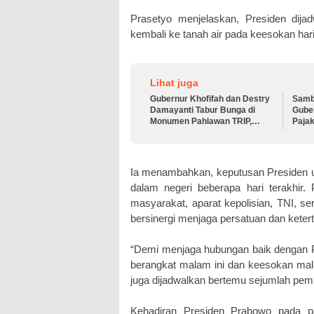
Prasetyo menjelaskan, Presiden dija
kembali ke tanah air pada keesokan har
Lihat juga
Gubernur Khofifah dan Destry
Samb
Damayanti Tabur Bunga di
Guber
Monumen Pahlawan TRIP,
Paja
Teguhkan Semangat
2026
Kepahlawanan
Ia menambahkan, keputusan Presiden u
dalam negeri beberapa hari terakhir
masyarakat, aparat kepolisian, TNI, se
bersinergi menjaga persatuan dan ketert
“Demi menjaga hubungan baik dengan 
berangkat malam ini dan keesokan mala
juga dijadwalkan bertemu sejumlah pemi
Kehadiran Presiden Prabowo pada pa