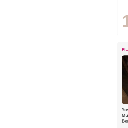
PI
Yos
Mu
Be