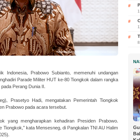
P
1
C
1
T
8
NA
ik Indonesia, Prabowo Subianto, memenuhi undangan
enghadiri Parade Militer HUT ke-80 Tiongkok dalam rangka
pada Perang Dunia II.
neg), Prasetyo Hadi, mengatakan Pemerintah Tiongkok
en Prabowo pada acara tersebut.
ok yang mengharapkan kehadiran Presiden Prabowo.
Gu
 ke Tiongkok,” kata Mensesneg, di Pangkalan TNI AU Halim
Ba
025).
Ke