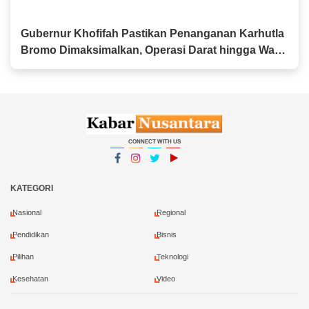
Gubernur Khofifah Pastikan Penanganan Karhutla
Bromo Dimaksimalkan, Operasi Darat hingga Water
Bombing Dikerahkan
CONNECT WITH US
Facebook
Instagram
Twitter
YouTube
YouTube
KATEGORI
Nasional
Regional
Pendidikan
Bisnis
Pilihan
Teknologi
Kesehatan
Video