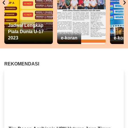
‹
›
Jadwal Lengkap
Piala Dunia U-17
2023
e-koran
e-kora
REKOMENDASI