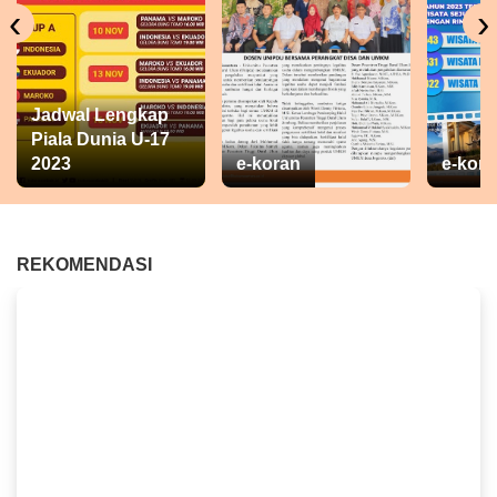
‹
›
Jadwal Lengkap
Piala Dunia U-17
2023
e-koran
e-kora
REKOMENDASI