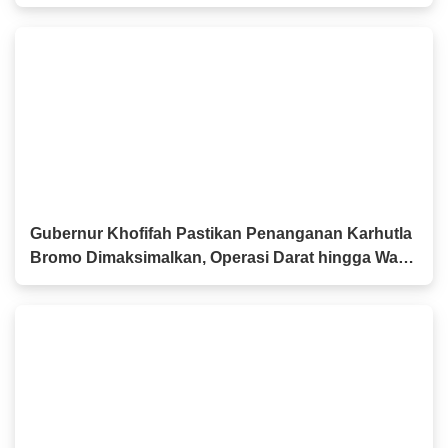
Pertumbuhan Ekonomi Tertinggi di Pulau Jawa
sekaligus Menekan Kemiskinan dan
Pengangguran
Gubernur Khofifah Pastikan Penanganan Karhutla
Bromo Dimaksimalkan, Operasi Darat hingga Water
Bombing Dikerahkan