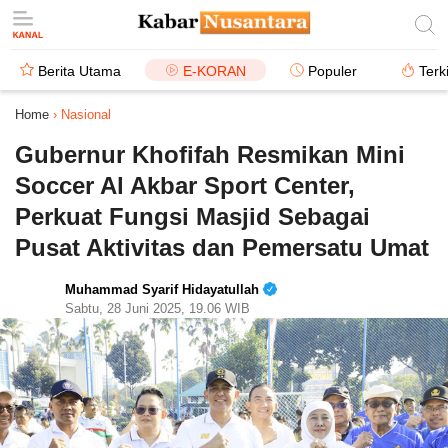
Berita Utama
E-KORAN
Populer
Terk
Home
›
Nasional
Gubernur Khofifah Resmikan Mini
Soccer Al Akbar Sport Center,
Perkuat Fungsi Masjid Sebagai
Pusat Aktivitas dan Pemersatu Umat
Muhammad Syarif Hidayatullah
Sabtu, 28 Juni 2025, 19.06 WIB