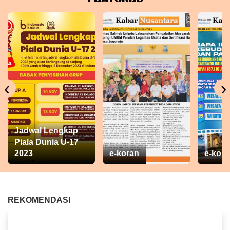
‹
›
Jadwal Lengkap
Piala Dunia U-17
2023
e-koran
e-kora
REKOMENDASI