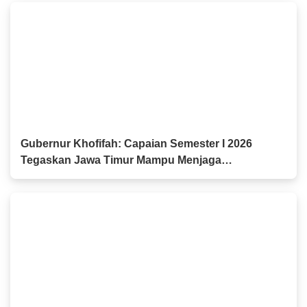
Gubernur Khofifah: Capaian Semester I 2026
Tegaskan Jawa Timur Mampu Menjaga
Pertumbuhan Ekonomi Tertinggi di Pulau Jawa
sekaligus Menekan Kemiskinan dan
Pengangguran