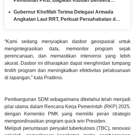
Pemutihan PKB, Bagikan Ribuan Bendera
Merah Putih dan Sembako kepada Ojol Malang
Gubernur Khofifah Terima Delegasi Armada
Angkatan Laut RRT, Perkuat Persahabatan dan
Kerja Sama Industri Perkapalan
“Kami sedang menyiapkan dasbor geospasial untuk
mengintegrasikan data, memonitor program sejak
perencanaan, dan memastikan intervensi yang lebih
akurat. Dasbor ini diharapkan dapat menghindari tumpang
tindih program dan meningkatkan efektivitas pelaksanaan
di lapangan,” kata Pratikno.
Pembangunan SDM sebagaimana diketahui telah menjadi
pilar utama dalam Rencana Kerja Pemerintah (RKP) 2025,
dengan Kemenko PMK yang memiliki peran strategis
mengoordinasikan program quick win Presiden.
Meliputi penuntasan penyakit tuberkulosis (TBC), renovasi