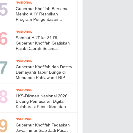
di Jepang
NASIONAL
Gubernur Khofifah Bersama
Menko AHY Resmikan
Program Pengentasan
Permukiman Kumuh Terpadu,
Wujudkan Lingkungan ASRI di
NASIONAL
Gresik
Sambut HUT ke-81 RI,
Gubernur Khofifah Gratiskan
Pajak Daerah Selama
Agustus 2026
NASIONAL
Gubernur Khofifah dan Destry
Damayanti Tabur Bunga di
Monumen Pahlawan TRIP,
Teguhkan Semangat
Kepahlawanan
NASIONAL
LKS-Dikmen Nasional 2026
Bidang Pemasaran Digital:
Kolaborasi Pendidikan dan
Industri Menyiapkan Talenta
Digital Indonesia
NASIONAL
Gubernur Khofifah Tegaskan
Jawa Timur Siap Jadi Pusat