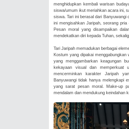
menghidupkan kembali warisan budaya
siswa/umum ikut meriahkan acara ini, sa
siswa. Tari ini berasal dari Banyuwangi
ini mengisahkan Jaripah, seorang pri
Pesan moral yang disampaikan dalam
mendekatkan diri kepada Tuhan, sekalig
Tari Jaripah memadukan berbagai elemen
Kostum yang dipakai menggabungkan w
yang menggambarkan keagungan bud
kekayaan visual dan memperkuat un
mencerminkan karakter Jaripah yan
Banyuwangi tidak hanya melengkapi est
yang sarat pesan moral. Make-up par
mendalam dan mendukung keindahan ke