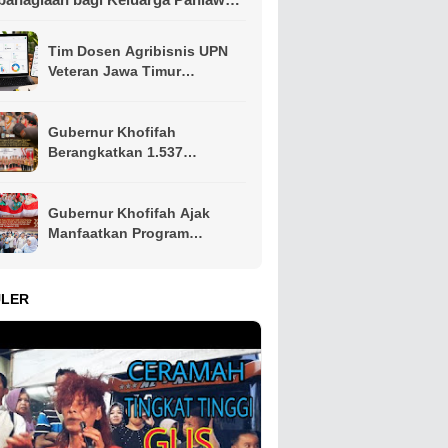
n Perintis Kemerdekaan
Tim Dosen Agribisnis UPN
Veteran Jawa Timur
Kembangkan Asisten
Keuangan Berbasis AI untuk
Kelompok Tani dan UMKM
Gubernur Khofifah
Berangkatkan 1.537
Kontingen Pramuka Jatim ke
Jambore Nasional XII,
Pesankan Semangat
Gubernur Khofifah Ajak
Persaudaraan
Manfaatkan Program
Pemutihan PKB, Bagikan
Ribuan Bendera Merah Putih
dan Sembako kepada Ojol
ULER
Malang