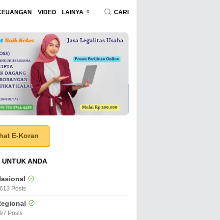
KEUANGAN
VIDEO
LAINYA
CARI
hat E-Koran
 UNTUK ANDA
asional
613 Posts
egional
97 Posts