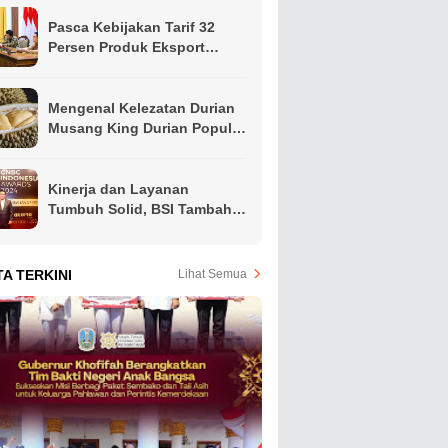
Pasca Kebijakan Tarif 32
Persen Produk Eksport
Indonesia Oleh Presiden
Amerika, Gubernur Khofifah
Ajak Apindo Jatim Siapkan
Mengenal Kelezatan Durian
Langkah Intervensi Jaga
Musang King Durian Populer
Produktivitas Ekspor Hindari
di Asia Tenggara
PHK
Kinerja dan Layanan
Tumbuh Solid, BSI Tambah
Koleksi Penghargaan Jelang
Akhir Tahun
TA TERKINI
Lihat Semua