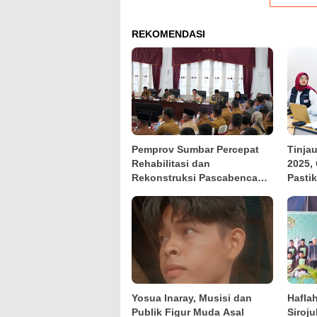
REKOMENDASI
Pemprov Sumbar Percepat
Tinja
Rehabilitasi dan
2025,
Rekonstruksi Pascabencana
Pasti
Berbasis Data Real Time
Lewat
Yosua Inaray, Musisi dan
Hafla
Publik Figur Muda Asal
Siroj