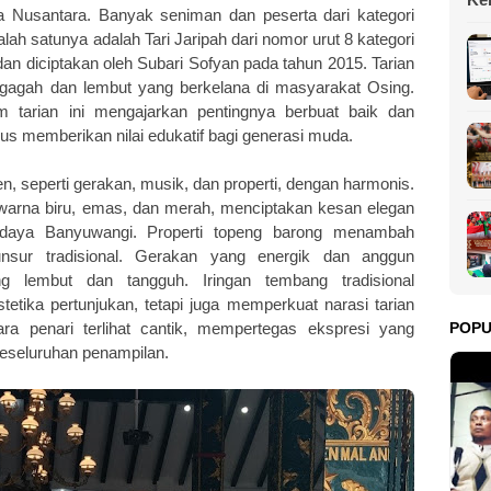
 Nusantara. Banyak seniman dan peserta dari kategori
da
lah satunya adalah Tari Jaripah dari nomor urut 8 kategori
 dan diciptakan oleh Subari Sofyan pada tahun 2015. Tarian
a gagah dan lembut yang berkelana di masyarakat Osing.
 tarian ini mengajarkan pentingnya berbuat baik dan
us memberikan nilai edukatif bagi generasi muda.
, seperti gerakan, musik, dan properti, dengan harmonis.
arna biru, emas, dan merah, menciptakan kesan elegan
aya Banyuwangi. Properti topeng barong menambah
sur tradisional. Gerakan yang energik dan anggun
g lembut dan tangguh. Iringan tembang tradisional
etika pertunjukan, tetapi juga memperkuat narasi tarian
POP
a penari terlihat cantik, mempertegas ekspresi yang
seluruhan penampilan.