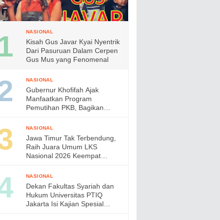
NASIONAL
Kisah Gus Javar Kyai Nyentrik
Dari Pasuruan Dalam Cerpen
Gus Mus yang Fenomenal
NASIONAL
Gubernur Khofifah Ajak
Manfaatkan Program
Pemutihan PKB, Bagikan
Ribuan Bendera Merah Putih
dan Sembako kepada Ojol
NASIONAL
Malang
Jawa Timur Tak Terbendung,
Raih Juara Umum LKS
Nasional 2026 Keempat
Kalinya, Gubernur Khofifah
Apresiasi Prestasi Siswa
NASIONAL
Vokasi
Dekan Fakultas Syariah dan
Hukum Universitas PTIQ
Jakarta Isi Kajian Spesial
Bersama Diaspora Indonesia