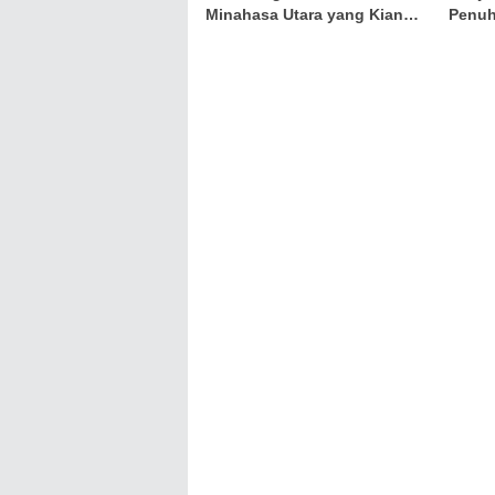
Minahasa Utara yang Kian
Penuh
Bersinar
Mubar
Istik
hingg