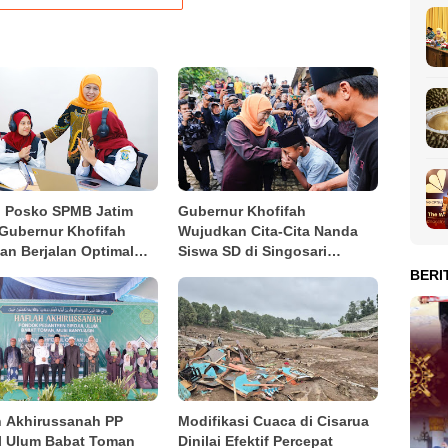
u Posko SPMB Jatim
Gubernur Khofifah
 Gubernur Khofifah
Wujudkan Cita-Cita Nanda
kan Berjalan Optimal
Siswa SD di Singosari
 Senopati AI
Malang, Sepasang Anak Sapi
BERI
Beserta Kandangnya Jadi
Hadiah Istimewa
h Akhirussanah PP
Modifikasi Cuaca di Cisarua
ul Ulum Babat Toman
Dinilai Efektif Percepat