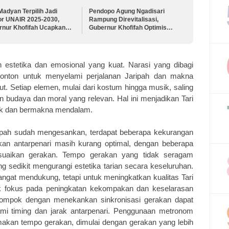
Madyan Terpilih Jadi
Pendopo Agung Ngadisari
or UNAIR 2025-2030,
Rampung Direvitalisasi,
rnur Khofifah Ucapkan
Gubernur Khofifah Optimis
mat dan Harapkan UNAIR
Jadi Penguat Budaya Suku
kin Terkemuka di Level
Tengger - Bromo
nasional
 estetika dan emosional yang kuat. Narasi yang dibagi
onton untuk menyelami perjalanan Jaripah dan makna
ribut. Setiap elemen, mulai dari kostum hingga musik, saling
udaya dan moral yang relevan. Hal ini menjadikan Tari
rik dan bermakna mendalam.
ipah sudah mengesankan, terdapat beberapa kekurangan
akan antarpenari masih kurang optimal, dengan beberapa
esuaikan gerakan. Tempo gerakan yang tidak seragam
 sedikit mengurangi estetika tarian secara keseluruhan.
ngat mendukung, tetapi untuk meningkatkan kualitas Tari
tuk fokus pada peningkatan kekompakan dan keselarasan
lompok dengan menekankan sinkronisasi gerakan dapat
i timing dan jarak antarpenari. Penggunaan metronom
kan tempo gerakan, dimulai dengan gerakan yang lebih