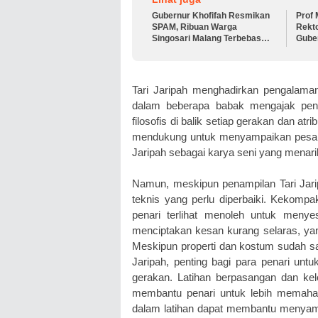
Gubernur Khofifah Resmikan
Prof 
SPAM, Ribuan Warga
Rekt
Singosari Malang Terbebas
Gube
Krisis Air Bersih Saat
Sela
Kemarau
Sema
Inter
Tari Jaripah menghadirkan pengalaman
dalam beberapa babak mengajak pen
filosofis di balik setiap gerakan dan at
mendukung untuk menyampaikan pesan b
Jaripah sebagai karya seni yang mena
Namun, meskipun penampilan Tari Jar
teknis yang perlu diperbaiki. Kekomp
penari terlihat menoleh untuk meny
menciptakan kesan kurang selaras, yang
Meskipun properti dan kostum sudah sa
Jaripah, penting bagi para penari un
gerakan. Latihan berpasangan dan ke
membantu penari untuk lebih memaham
dalam latihan dapat membantu menyama