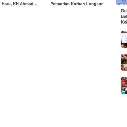
 Haru, KH Ahmad
Pencarian Korban Longsor
i Tekankan Pentingnya
Gu
amah Menuntut Ilmu
Ba
a Aliyah
Ke
da