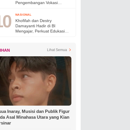
Pengembangan Vokasi
Nasional pada OLIVIA XI
2026
NASIONAL
Khofifah dan Destry
Damayanti Hadir di BI
Mengajar, Perkuat Edukasi
Generasi Muda dan Tinjau
Ketahanan Pangan SMAN
Taruna Nala Jatim
LIHAN
Lihat Semua
ua Inaray, Musisi dan Publik Figur
da Asal Minahasa Utara yang Kian
rsinar