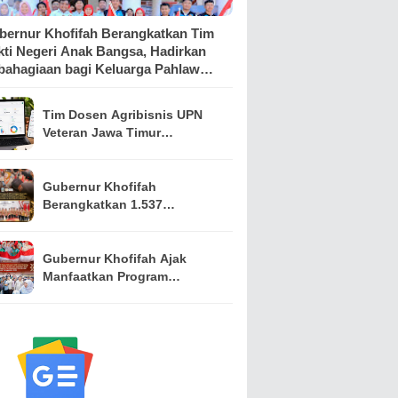
bernur Khofifah Berangkatkan Tim
kti Negeri Anak Bangsa, Hadirkan
bahagiaan bagi Keluarga Pahlawan
n Perintis Kemerdekaan
Tim Dosen Agribisnis UPN
Veteran Jawa Timur
Kembangkan Asisten
Keuangan Berbasis AI untuk
Kelompok Tani dan UMKM
Gubernur Khofifah
Berangkatkan 1.537
Kontingen Pramuka Jatim ke
Jambore Nasional XII,
Pesankan Semangat
Gubernur Khofifah Ajak
Persaudaraan
Manfaatkan Program
Pemutihan PKB, Bagikan
Ribuan Bendera Merah Putih
dan Sembako kepada Ojol
Malang