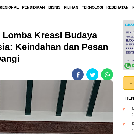
REGIONAL
PENDIDIKAN
BISNIS
PILIHAN
TEKNOLOGI
KESEHATAN
am Lomba Kreasi Budaya
sia: Keindahan dan Pesan
wangi
Li
TREN
N
2
R
4