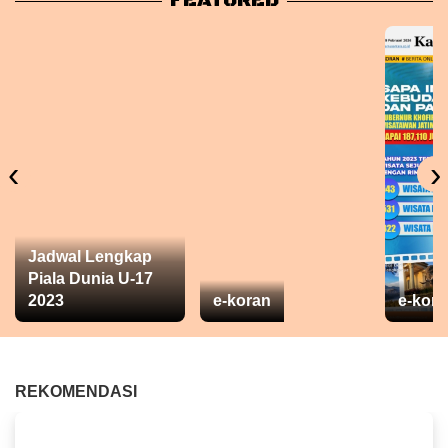
FEATURED
‹
›
Jadwal Lengkap
Piala Dunia U-17
2023
e-koran
e-kora
REKOMENDASI