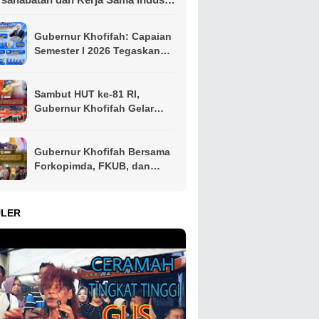
rkapalan
Gubernur Khofifah: Capaian
Semester I 2026 Tegaskan
Jawa Timur Mampu Menjaga
Pertumbuhan Ekonomi
Tertinggi di Pulau Jawa
Sambut HUT ke-81 RI,
sekaligus Menekan
Gubernur Khofifah Gelar
Kemiskinan dan
Pasar Murah di Gresik dan
Pengangguran
Bagikan Ribuan Bendera
Merah Putih
Gubernur Khofifah Bersama
Forkopimda, FKUB, dan
Ormas Jatim Teken
Komitmen Jaga Jawa Timur
Tetap Damai
ULER