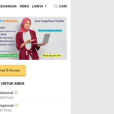
KEUANGAN
VIDEO
LAINYA
CARI
hat E-Koran
 UNTUK ANDA
asional
609 Posts
egional
97 Posts