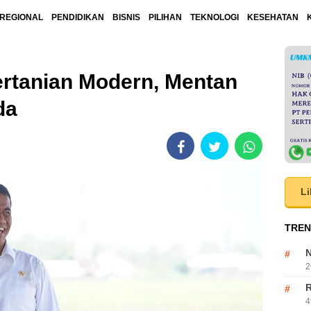
REGIONAL
PENDIDIKAN
BISNIS
PILIHAN
TEKNOLOGI
KESEHATAN
ertanian Modern, Mentan
da
Li
TREN
N
2
R
4