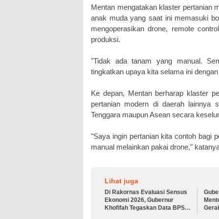
Mentan mengatakan klaster pertanian 
anak muda yang saat ini memasuki bon
mengoperasikan drone, remote contro
produksi.
"Tidak ada tanam yang manual. Sem
tingkatkan upaya kita selama ini denga
Ke depan, Mentan berharap klaster pe
pertanian modern di daerah lainnya s
Tenggara maupun Asean secara keselu
"Saya ingin pertanian kita contoh bagi 
manual melainkan pakai drone," katanya
Lihat juga
Di Rakornas Evaluasi Sensus
Gube
Ekonomi 2026, Gubernur
Ment
Khofifah Tegaskan Data BPS
Gera
Fondasi Pembangunan Presisi
Timur