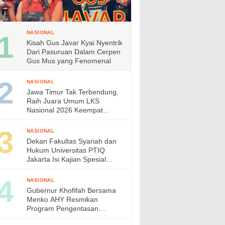
NASIONAL
Kisah Gus Javar Kyai Nyentrik
Dari Pasuruan Dalam Cerpen
Gus Mus yang Fenomenal
NASIONAL
Jawa Timur Tak Terbendung,
Raih Juara Umum LKS
Nasional 2026 Keempat
Kalinya, Gubernur Khofifah
Apresiasi Prestasi Siswa
NASIONAL
Vokasi
Dekan Fakultas Syariah dan
Hukum Universitas PTIQ
Jakarta Isi Kajian Spesial
Bersama Diaspora Indonesia
di Jepang
NASIONAL
Gubernur Khofifah Bersama
Menko AHY Resmikan
Program Pengentasan
Permukiman Kumuh Terpadu,