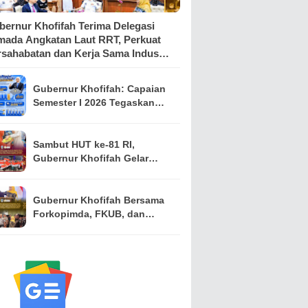
bernur Khofifah Terima Delegasi
mada Angkatan Laut RRT, Perkuat
rsahabatan dan Kerja Sama Industri
rkapalan
Gubernur Khofifah: Capaian
Semester I 2026 Tegaskan
Jawa Timur Mampu Menjaga
Pertumbuhan Ekonomi
Tertinggi di Pulau Jawa
Sambut HUT ke-81 RI,
sekaligus Menekan
Gubernur Khofifah Gelar
Kemiskinan dan
Pasar Murah di Gresik dan
Pengangguran
Bagikan Ribuan Bendera
Merah Putih
Gubernur Khofifah Bersama
Forkopimda, FKUB, dan
Ormas Jatim Teken
Komitmen Jaga Jawa Timur
Tetap Damai