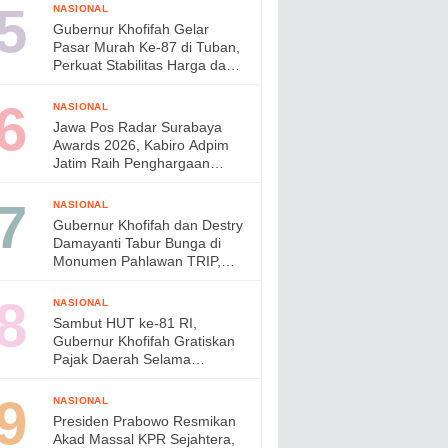
Wujudkan Lingkungan ASRI di
NASIONAL
Gresik
Gubernur Khofifah Gelar
Pasar Murah Ke-87 di Tuban,
Perkuat Stabilitas Harga dan
Daya Beli Masyarakat
NASIONAL
Jawa Pos Radar Surabaya
Awards 2026, Kabiro Adpim
Jatim Raih Penghargaan
Pemimpin Komunikasi Publik
Inklusif
NASIONAL
Gubernur Khofifah dan Destry
Damayanti Tabur Bunga di
Monumen Pahlawan TRIP,
Teguhkan Semangat
Kepahlawanan
NASIONAL
Sambut HUT ke-81 RI,
Gubernur Khofifah Gratiskan
Pajak Daerah Selama
Agustus 2026
NASIONAL
Presiden Prabowo Resmikan
Akad Massal KPR Sejahtera,