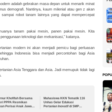
modern adalah gebrakan masa depan untuk menarik minat
Pe
us demografi. Nantinya, kaum milenial atau gen z akan
l sampai robot tanam lainnya yang dapat mempercepat
uanya tanam pakai mesin, panen pakai mesin. Kita
n penggunaan teknologi dan mekanisasi," katanya.
rtanian modern ini akan menjadi pemicu bagi perluasan
ehingga Indonesia bisa menjadi percontohan bagi Asia
ruhan.
pertanian Asia Tenggara dan Asia. Jadi memupuk tidak lagi
POP
.
rnur Khofifah Bersama
Mahasiswa KKN Tematik 116
eri PPPA Resmikan
Unhas Gelar Edukasi
kan Perisai Anak Jawa
Pertanian Inovatif di SMP
 untuk Lindungi
Negeri 2 Watang Pulu