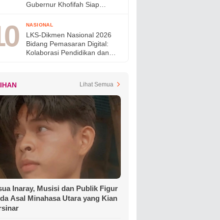
Gubernur Khofifah Siap
Perkuat Program Perumahan
bagi MBR di Jawa Timur
NASIONAL
LKS-Dikmen Nasional 2026
Bidang Pemasaran Digital:
Kolaborasi Pendidikan dan
Industri Menyiapkan Talenta
Digital Indonesia
LIHAN
Lihat Semua
ua Inaray, Musisi dan Publik Figur
da Asal Minahasa Utara yang Kian
rsinar