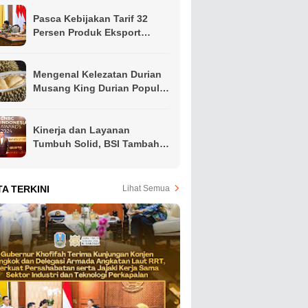
Pasca Kebijakan Tarif 32
Persen Produk Eksport
Indonesia Oleh Presiden
Amerika, Gubernur Khofifah
Ajak Apindo Jatim Siapkan
Mengenal Kelezatan Durian
Langkah Intervensi Jaga
Musang King Durian Populer
Produktivitas Ekspor Hindari
di Asia Tenggara
PHK
Kinerja dan Layanan
Tumbuh Solid, BSI Tambah
Koleksi Penghargaan Jelang
Akhir Tahun
TA TERKINI
Lihat Semua