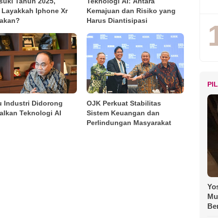
uki Tahun 2025,
Teknologi AI: Antara
 Layakkah Iphone Xr
Kemajuan dan Risiko yang
akan?
Harus Diantisipasi
PI
u Industri Didorong
OJK Perkuat Stabilitas
alkan Teknologi AI
Sistem Keuangan dan
Perlindungan Masyarakat
Yos
Mu
Be