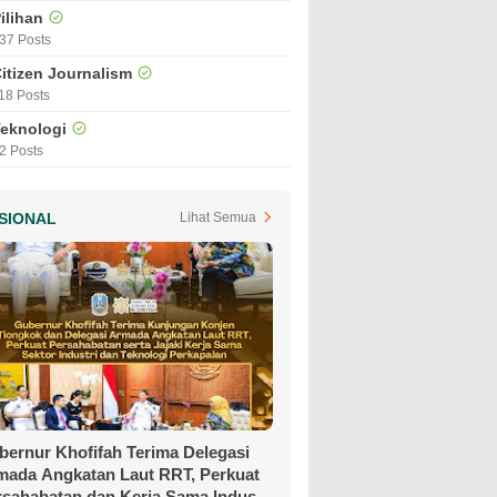
ilihan
37 Posts
itizen Journalism
18 Posts
eknologi
2 Posts
SIONAL
Lihat Semua
bernur Khofifah Terima Delegasi
mada Angkatan Laut RRT, Perkuat
rsahabatan dan Kerja Sama Industri