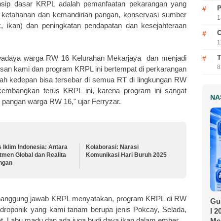
insip dasar KRPL adalah pemanfaatan pekarangan yang
P
 ketahanan dan kemandirian pangan, konservasi sumber
1
, ikan) dan peningkatan pendapatan dan kesejahteraan
C
1
T
swadaya warga RW 16 Kelurahan Mekarjaya dan menjadi
8
san kami dan program KRPL ini bertempat di perkarangan
ah kedepan bisa tersebar di semua RT di lingkungan RW
embangkan terus KRPL ini, karena program ini sangat
NA
pangan warga RW 16," ujar Ferryzar.
s Iklim Indonesia: Antara
Kolaborasi: Narasi
men Global dan Realita
Komunikasi Hari Buruh 2025
ngan
enanggung jawab KRPL menyatakan, program KRPL di RW
Gu
idroponik yang kami tanam berupa jenis Pokcay, Selada,
I 
t, Labu madu dan ada juga budi daya ikan dalam ember.
Me