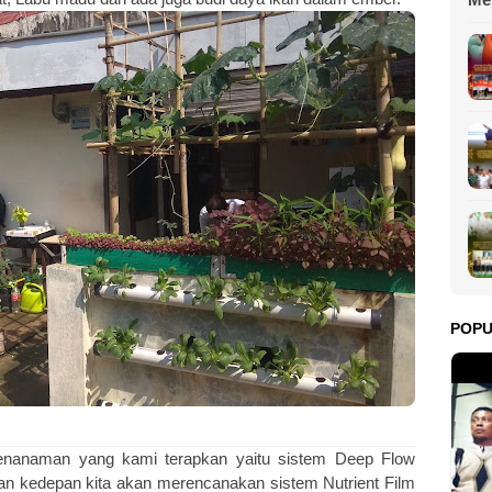
Ter
Me
Pe
POP
nanaman yang kami terapkan yaitu sistem Deep Flow
an kedepan kita akan merencanakan sistem Nutrient Film