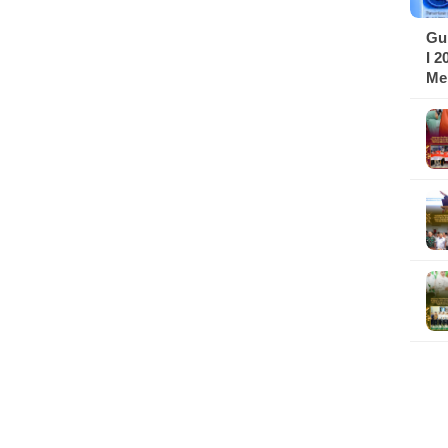
Gu
I 
Me
Ter
Me
Pe