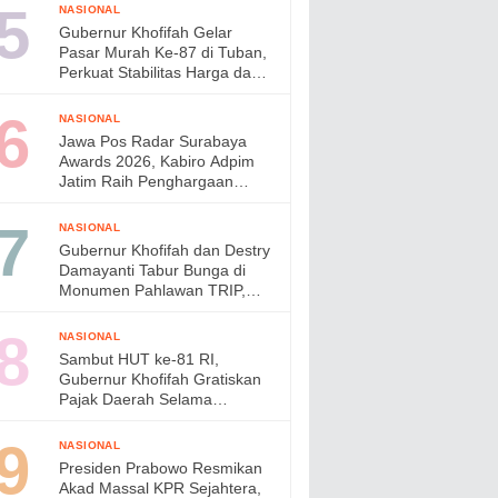
Wujudkan Lingkungan ASRI di
NASIONAL
Gresik
Gubernur Khofifah Gelar
Pasar Murah Ke-87 di Tuban,
Perkuat Stabilitas Harga dan
Daya Beli Masyarakat
NASIONAL
Jawa Pos Radar Surabaya
Awards 2026, Kabiro Adpim
Jatim Raih Penghargaan
Pemimpin Komunikasi Publik
Inklusif
NASIONAL
Gubernur Khofifah dan Destry
Damayanti Tabur Bunga di
Monumen Pahlawan TRIP,
Teguhkan Semangat
Kepahlawanan
NASIONAL
Sambut HUT ke-81 RI,
Gubernur Khofifah Gratiskan
Pajak Daerah Selama
Agustus 2026
NASIONAL
Presiden Prabowo Resmikan
Akad Massal KPR Sejahtera,