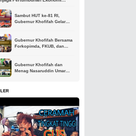
tinggi di Pulau Jawa sekaligus
nekan Kemiskinan dan
Sambut HUT ke-81 RI,
ngangguran
Gubernur Khofifah Gelar
Pasar Murah di Gresik dan
Bagikan Ribuan Bendera
Merah Putih
Gubernur Khofifah Bersama
Forkopimda, FKUB, dan
Ormas Jatim Teken
Komitmen Jaga Jawa Timur
Tetap Damai
Gubernur Khofifah dan
Menag Nasaruddin Umar
Dukung Penguatan Peran
Masjid pada Tabligh Akbar
IGIC 2026
ULER