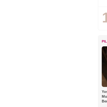
Istikamah Menuntut Ilmu
hingga Aliyah
PI
Yos
Mu
Be