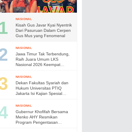
NASIONAL
Kisah Gus Javar Kyai Nyentrik
Dari Pasuruan Dalam Cerpen
Gus Mus yang Fenomenal
NASIONAL
Jawa Timur Tak Terbendung,
Raih Juara Umum LKS
Nasional 2026 Keempat
Kalinya, Gubernur Khofifah
Apresiasi Prestasi Siswa
NASIONAL
Vokasi
Dekan Fakultas Syariah dan
Hukum Universitas PTIQ
Jakarta Isi Kajian Spesial
Bersama Diaspora Indonesia
di Jepang
NASIONAL
Gubernur Khofifah Bersama
Menko AHY Resmikan
Program Pengentasan
Permukiman Kumuh Terpadu,