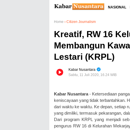
NASIONAL
Home
›
Citizen Journalism
Kreatif, RW 16 Ke
Membangun Kawa
Lestari (KRPL)
Kabar Nusantara
Sabtu, 11 Juli 2020, 16.24 WIB
Kabar Nusantara
- Ketersediaan panga
keniscayaan yang tidak terbantahkan. Ha
dari waktu ke waktu. Ke depan, setiap
yang dimiliki, termasuk pekarangan, d
Dari program KRPL yang menjadi sebu
pengurus RW 16 di Kelurahan Mekarj