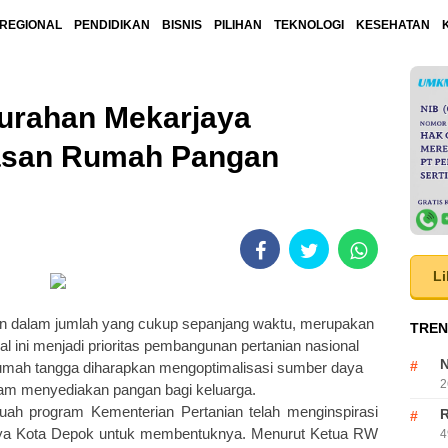
REGIONAL
PENDIDIKAN
BISNIS
PILIHAN
TEKNOLOGI
KESEHATAN
lurahan Mekarjaya
san Rumah Pangan
Li
n dalam jumlah yang cukup sepanjang waktu, merupakan
TREN
l ini menjadi prioritas pembangunan pertanian nasional
N
 rumah tangga diharapkan mengoptimalisasi sumber daya
2
alam menyediakan pangan bagi keluarga.
ah program Kementerian Pertanian telah menginspirasi
R
aya Kota Depok untuk membentuknya. Menurut Ketua RW
4