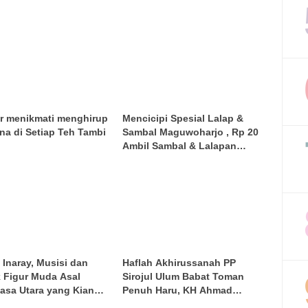
ar menikmati menghirup
Mencicipi Spesial Lalap &
na di Setiap Teh Tambi
Sambal Maguwoharjo , Rp 20
Ambil Sambal & Lalapan
Sepuasnya
 Inaray, Musisi dan
Haflah Akhirussanah PP
k Figur Muda Asal
Sirojul Ulum Babat Toman
asa Utara yang Kian
Penuh Haru, KH Ahmad
nar
Mubari Tekankan Pentingnya