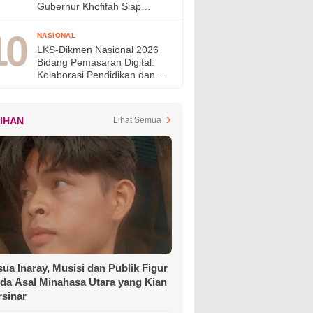
Gubernur Khofifah Siap
Perkuat Program Perumahan
bagi MBR di Jawa Timur
NASIONAL
LKS-Dikmen Nasional 2026
Bidang Pemasaran Digital:
Kolaborasi Pendidikan dan
Industri Menyiapkan Talenta
Digital Indonesia
LIHAN
Lihat Semua
ua Inaray, Musisi dan Publik Figur
da Asal Minahasa Utara yang Kian
rsinar