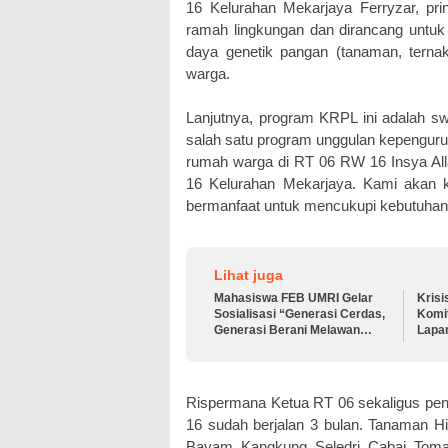
16 Kelurahan Mekarjaya Ferryzar, pr
ramah lingkungan dan dirancang untuk
daya genetik pangan (tanaman, ternak
warga.
Lanjutnya, program KRPL ini adalah 
salah satu program unggulan kepenguru
rumah warga di RT 06 RW 16 Insya All
16 Kelurahan Mekarjaya. Kami akan k
bermanfaat untuk mencukupi kebutuhan 
Lihat juga
Mahasiswa FEB UMRI Gelar
Krisi
Sosialisasi “Generasi Cerdas,
Komit
Generasi Berani Melawan
Lapa
Pelecehan Seksual”
Rispermana Ketua RT 06 sekaligus p
16 sudah berjalan 3 bulan. Tanaman H
Bayam, Kangkung, Seledri, Cabai, Toma