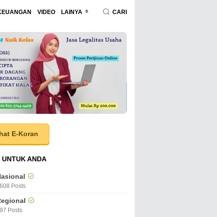
KEUANGAN
VIDEO
LAINYA
CARI
hat E-Koran
 UNTUK ANDA
asional
608 Posts
egional
97 Posts