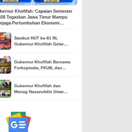
bernur Khofifah: Capaian Semester
2026 Tegaskan Jawa Timur Mampu
njaga Pertumbuhan Ekonomi
tinggi di Pulau Jawa sekaligus
nekan Kemiskinan dan
Sambut HUT ke-81 RI,
ngangguran
Gubernur Khofifah Gelar
Pasar Murah di Gresik dan
Bagikan Ribuan Bendera
Merah Putih
Gubernur Khofifah Bersama
Forkopimda, FKUB, dan
Ormas Jatim Teken
Komitmen Jaga Jawa Timur
Tetap Damai
Gubernur Khofifah dan
Menag Nasaruddin Umar
Dukung Penguatan Peran
Masjid pada Tabligh Akbar
IGIC 2026