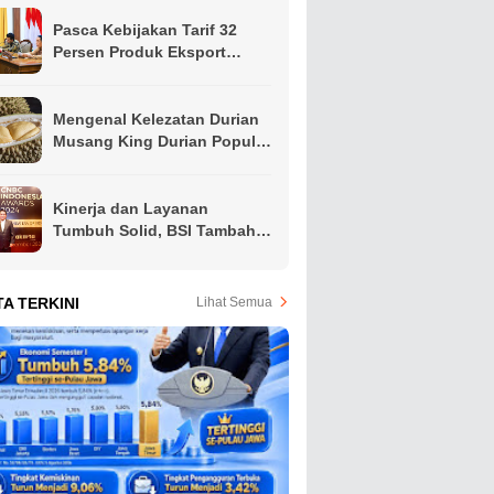
Pasca Kebijakan Tarif 32
Persen Produk Eksport
Indonesia Oleh Presiden
Amerika, Gubernur Khofifah
Ajak Apindo Jatim Siapkan
Mengenal Kelezatan Durian
Langkah Intervensi Jaga
Musang King Durian Populer
Produktivitas Ekspor Hindari
di Asia Tenggara
PHK
Kinerja dan Layanan
Tumbuh Solid, BSI Tambah
Koleksi Penghargaan Jelang
Akhir Tahun
TA TERKINI
Lihat Semua