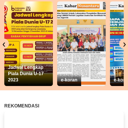
‹
›
Jadwal Lengkap
Piala Dunia U-17
2023
e-koran
e-kora
REKOMENDASI