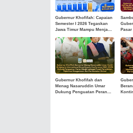
Gubernur Khofifah: Capaian
Sambu
Semester I 2026 Tegaskan
Guber
Jawa Timur Mampu Menjaga
Pasar
Pertumbuhan Ekonomi
Bagik
Tertinggi di Pulau Jawa
Merah
sekaligus Menekan
Kemiskinan dan
Pengangguran
Gubernur Khofifah dan
Guber
Menag Nasaruddin Umar
Beran
Dukung Penguatan Peran
Konti
Masjid pada Tabligh Akbar
Jambo
IGIC 2026
Pesan
Persa