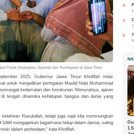
P
1
C
1
T
8
NA
asi Publik Terjangkau, Nyaman dan Terintegrasi di Jawa Timur
tember 2025, Gubernur Jawa Timur Khofifah Indar
at untuk menjadikan peringatan Maulid Nabi Muhammad
mangat kedamaian dan kerukunan. Menurutnya, ajaran
di tengah dinamika kehidupan bangsa dan dunia yang
kelahiran Rasulullah, tetapi juga saat kita merenungkan
Gu
d SAW mengajarkan bagaimana hidup dalam damai, saling
1.
ski dalam perbedaan,” kata Khofifah.
Ja