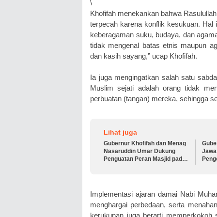
\
Khofifah menekankan bahwa Rasulullah
terpecah karena konflik kesukuan. Hal 
keberagaman suku, budaya, dan agama.
tidak mengenal batas etnis maupun aga
dan kasih sayang,” ucap Khofifah.
Ia juga mengingatkan salah satu sabda
Muslim sejati adalah orang tidak meny
perbuatan (tangan) mereka, sehingga 
Lihat juga
Gubernur Khofifah dan Menag
Gube
Nasaruddin Umar Dukung
Jawa 
Penguatan Peran Masjid pada
Peng
Tabligh Akbar IGIC 2026
Nasio
Implementasi ajaran damai Nabi Muham
menghargai perbedaan, serta menahan di
kerukunan juga berarti memperkokoh 