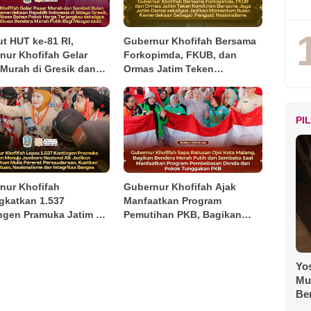
t HUT ke-81 RI,
Gubernur Khofifah Bersama
nur Khofifah Gelar
Forkopimda, FKUB, dan
 Murah di Gresik dan
Ormas Jatim Teken
an Ribuan Bendera
Komitmen Jaga Jawa Timur
 Putih
Tetap Damai
PI
nur Khofifah
Gubernur Khofifah Ajak
gkatkan 1.537
Manfaatkan Program
ngen Pramuka Jatim ke
Pemutihan PKB, Bagikan
re Nasional XII,
Ribuan Bendera Merah Putih
kan Semangat
dan Sembako kepada Ojol
udaraan
Malang
Yos
Mu
Be