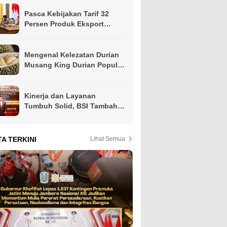
Pasca Kebijakan Tarif 32
Persen Produk Eksport
Indonesia Oleh Presiden
Amerika, Gubernur Khofifah
Ajak Apindo Jatim Siapkan
Mengenal Kelezatan Durian
Langkah Intervensi Jaga
Musang King Durian Populer
Produktivitas Ekspor Hindari
di Asia Tenggara
PHK
Kinerja dan Layanan
Tumbuh Solid, BSI Tambah
Koleksi Penghargaan Jelang
Akhir Tahun
TA TERKINI
Lihat Semua