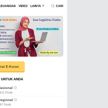
KEUANGAN
VIDEO
LAINYA
CARI
hat E-Koran
 UNTUK ANDA
asional
611 Posts
egional
97 Posts