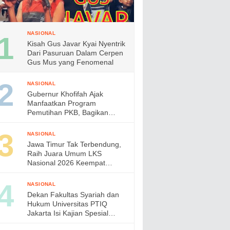
NASIONAL
Kisah Gus Javar Kyai Nyentrik
Dari Pasuruan Dalam Cerpen
Gus Mus yang Fenomenal
NASIONAL
Gubernur Khofifah Ajak
Manfaatkan Program
Pemutihan PKB, Bagikan
Ribuan Bendera Merah Putih
dan Sembako kepada Ojol
NASIONAL
Malang
Jawa Timur Tak Terbendung,
Raih Juara Umum LKS
Nasional 2026 Keempat
Kalinya, Gubernur Khofifah
Apresiasi Prestasi Siswa
NASIONAL
Vokasi
Dekan Fakultas Syariah dan
Hukum Universitas PTIQ
Jakarta Isi Kajian Spesial
Bersama Diaspora Indonesia