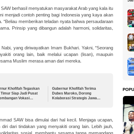
Se
 SAW berhasil menyatukan masyarakat Arab yang kala itu
ini menjadi contoh penting bagi Indonesia yang kaya akan
 “Beliau memberikan teladan nyata bahwa persaudaraan
ma. Prinsip yang dibangun adalah harmoni, solidaritas,
 Nabi, yang diriwayatkan Imam Bukhari. Yakni, “Seorang
akiti orang lain, baik melalui ucapan (lisan), maupuin
sesama Muslim merasa aman dari mereka.
rnur Khofifah Tegaskan
Gubernur Khofifah Terima
POP
Timur Siap Jadi Pusat
Dubes Maroko, Dorong
embangan Vokasi
Kolaborasi Strategis Jawa
nal pada OLIVIA XI 2026
Timur–Maroko di Berbagai
Sektor
mad SAW bisa dimulai dari hal kecil. Menjaga ucapan,
ri dari tindakan yang menyakiti orang lain. Lebih jauh,
solidaritas sosial, membantu sesama tanpa memandang