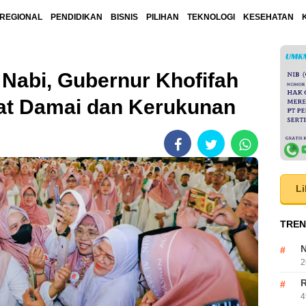
REGIONAL
PENDIDIKAN
BISNIS
PILIHAN
TEKNOLOGI
KESEHATAN
 Nabi, Gubernur Khofifah
at Damai dan Kerukunan
Li
TREN
N
2
R
4