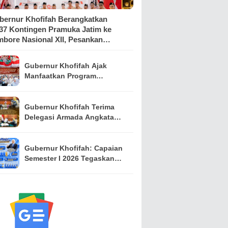
bernur Khofifah Berangkatkan
537 Kontingen Pramuka Jatim ke
mbore Nasional XII, Pesankan
mangat Persaudaraan
Gubernur Khofifah Ajak
Manfaatkan Program
Pemutihan PKB, Bagikan
Ribuan Bendera Merah Putih
dan Sembako kepada Ojol
Gubernur Khofifah Terima
Malang
Delegasi Armada Angkatan
Laut RRT, Perkuat
Persahabatan dan Kerja
Sama Industri Perkapalan
Gubernur Khofifah: Capaian
Semester I 2026 Tegaskan
Jawa Timur Mampu Menjaga
Pertumbuhan Ekonomi
Tertinggi di Pulau Jawa
sekaligus Menekan
Kemiskinan dan
Pengangguran