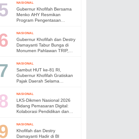
di Jepang
NASIONAL
Gubernur Khofifah Bersama
Menko AHY Resmikan
Program Pengentasan
Permukiman Kumuh Terpadu,
Wujudkan Lingkungan ASRI di
NASIONAL
Gresik
Gubernur Khofifah dan Destry
Damayanti Tabur Bunga di
Monumen Pahlawan TRIP,
Teguhkan Semangat
Kepahlawanan
NASIONAL
Sambut HUT ke-81 RI,
Gubernur Khofifah Gratiskan
Pajak Daerah Selama
Agustus 2026
NASIONAL
LKS-Dikmen Nasional 2026
Bidang Pemasaran Digital:
Kolaborasi Pendidikan dan
Industri Menyiapkan Talenta
Digital Indonesia
NASIONAL
Khofifah dan Destry
Damayanti Hadir di BI