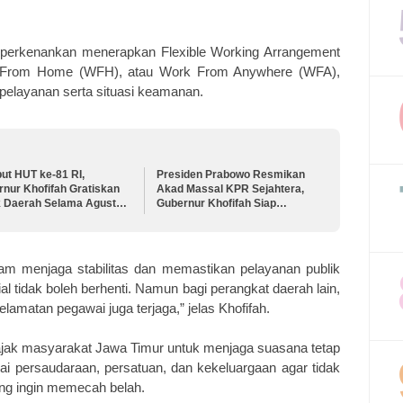
iperkenankan menerapkan Flexible Working Arrangement
 From Home (WFH), atau Work From Anywhere (WFA),
elayanan serta situasi keamanan.
ut HUT ke-81 RI,
Presiden Prabowo Resmikan
nur Khofifah Gratiskan
Akad Massal KPR Sejahtera,
k Daerah Selama Agustus
Gubernur Khofifah Siap
Perkuat Program Perumahan
bagi MBR di Jawa Timur
lam menjaga stabilitas dan memastikan pelayanan publik
ial tidak boleh berhenti. Namun bagi perangkat daerah lain,
elamatan pegawai juga terjaga,” jelas Khofifah.
gajak masyarakat Jawa Timur untuk menjaga suasana tetap
ai persaudaraan, persatuan, dan kekeluargaan agar tidak
ang ingin memecah belah.