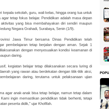
da
i kepala sekolah, guru, wali kelas, hingga orang tua untuk
agar tetap fokus belajar. Pendidikan adalah masa depan
aktivitas yang bisa membahayakan diri sendiri maupun
 Gedung Negara Grahadi, Surabaya, Senin (1/9).
Provinsi Jawa Timur bersama Dinas Pendidikan telah
gar pembelajaran tetap berjalan dengan aman. Sejak 1
dilaksanakan dengan menyesuaikan kondisi keamanan di
 maupun daring.
sif, kegiatan belajar tetap dilaksanakan secara luring di
erah yang rawan atau berdekatan dengan titik-titik aksi,
POP
embelajaran daring, terutama untuk pelaksanaan ujian
sama agar anak-anak bisa tetap belajar, namun tetap dalam
Kami ingin memastikan pendidikan tidak berhenti, tetapi
an peserta didik,” ujar Khofifah.