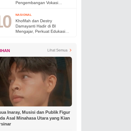
Pengembangan Vokasi
Nasional pada OLIVIA XI
2026
NASIONAL
Khofifah dan Destry
Damayanti Hadir di BI
Mengajar, Perkuat Edukasi
Generasi Muda dan Tinjau
Ketahanan Pangan SMAN
Taruna Nala Jatim
LIHAN
Lihat Semua
ua Inaray, Musisi dan Publik Figur
da Asal Minahasa Utara yang Kian
rsinar