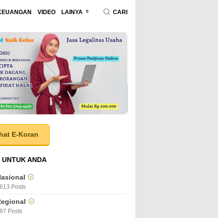
KEUANGAN
VIDEO
LAINYA
CARI
hat E-Koran
 UNTUK ANDA
asional
613 Posts
egional
97 Posts