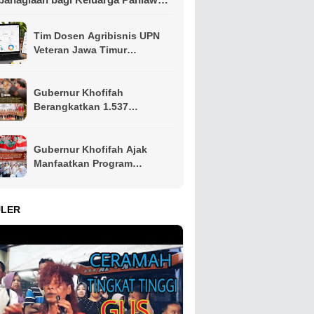
n Perintis Kemerdekaan
Tim Dosen Agribisnis UPN
Veteran Jawa Timur
Kembangkan Asisten
Keuangan Berbasis AI untuk
Kelompok Tani dan UMKM
Gubernur Khofifah
Berangkatkan 1.537
Kontingen Pramuka Jatim ke
Jambore Nasional XII,
Pesankan Semangat
Gubernur Khofifah Ajak
Persaudaraan
Manfaatkan Program
Pemutihan PKB, Bagikan
Ribuan Bendera Merah Putih
dan Sembako kepada Ojol
ULER
Malang