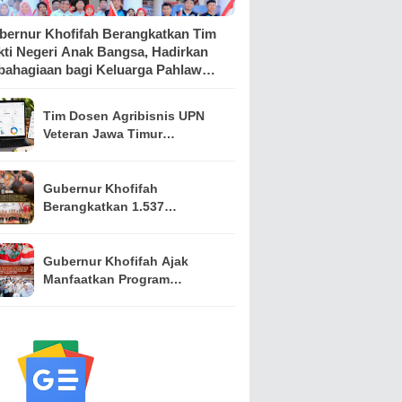
bernur Khofifah Berangkatkan Tim
kti Negeri Anak Bangsa, Hadirkan
bahagiaan bagi Keluarga Pahlawan
n Perintis Kemerdekaan
Tim Dosen Agribisnis UPN
Veteran Jawa Timur
Kembangkan Asisten
Keuangan Berbasis AI untuk
Kelompok Tani dan UMKM
Gubernur Khofifah
Berangkatkan 1.537
Kontingen Pramuka Jatim ke
Jambore Nasional XII,
Pesankan Semangat
Gubernur Khofifah Ajak
Persaudaraan
Manfaatkan Program
Pemutihan PKB, Bagikan
Ribuan Bendera Merah Putih
dan Sembako kepada Ojol
Malang