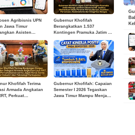
Gu
Ba
osen Agribisnis UPN
Gubernur Khofifah
Ke
an Jawa Timur
Berangkatkan 1.537
da
ngkan Asisten
Kontingen Pramuka Jatim ke
gan Berbasis AI untuk
Jambore Nasional XII,
pok Tani dan UMKM
Pesankan Semangat
Persaudaraan
nur Khofifah Terima
Gubernur Khofifah: Capaian
asi Armada Angkatan
Semester I 2026 Tegaskan
RRT, Perkuat
Jawa Timur Mampu Menjaga
habatan dan Kerja
Pertumbuhan Ekonomi
Industri Perkapalan
Tertinggi di Pulau Jawa
sekaligus Menekan
Kemiskinan dan
Pengangguran