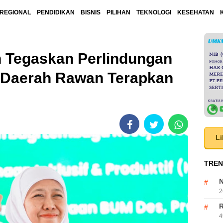
REGIONAL
PENDIDIKAN
BISNIS
PILIHAN
TEKNOLOGI
KESEHATAN
h Tegaskan Perlindungan
, Daerah Rawan Terapkan
Li
TREN
N
2
R
4