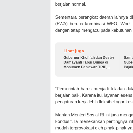
berjalan normal.
Sementara perangkat daerah lainnya d
(FWA) berupa kombinasi WFO, Work
dengan tetap mengacu pada kebutuhan p
Lihat juga
Gubernur Khofifah dan Destry
Samb
Damayanti Tabur Bunga di
Guber
Monumen Pahlawan TRIP,
Paja
Teguhkan Semangat
2026
Kepahlawanan
“Pemerintah harus menjadi teladan da
berjalan baik. Karena itu, layanan esens
pengaturan kerja lebih fleksibel agar kes
Mantan Menteri Sosial RI ini juga men
kondusif. Ia menekankan pentingnya nil
mudah terprovokasi oleh pihak-pihak y