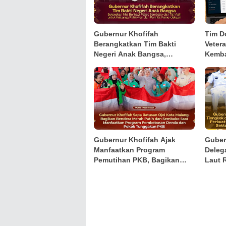
Gubernur Khofifah
Tim D
Berangkatkan Tim Bakti
Veter
Negeri Anak Bangsa,
Kemba
Hadirkan Kebahagiaan bagi
Keuan
Keluarga Pahlawan dan
Kelom
Perintis Kemerdekaan
Gubernur Khofifah Ajak
Guber
Manfaatkan Program
Deleg
Pemutihan PKB, Bagikan
Laut 
Ribuan Bendera Merah Putih
Persa
dan Sembako kepada Ojol
Sama 
Malang