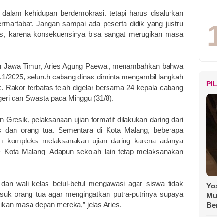
 dalam kehidupan berdemokrasi, tetapi harus disalurkan
bermartabat. Jangan sampai ada peserta didik yang justru
kis, karena konsekuensinya bisa sangat merugikan masa
an Jawa Timur, Aries Agung Paewai, menambahkan bahwa
1/2025, seluruh cabang dinas diminta mengambil langkah
PI
ik. Rakor terbatas telah digelar bersama 24 kepala cabang
ri dan Swasta pada Minggu (31/8).
n Gresik, pelaksanaan ujian formatif dilakukan daring dari
 dan orang tua. Sementara di Kota Malang, beberapa
h kompleks melaksanakan ujian daring karena adanya
D Kota Malang. Adapun sekolah lain tetap melaksanakan
 dan wali kelas betul-betul mengawasi agar siswa tidak
Yos
asuk orang tua agar mengingatkan putra-putrinya supaya
Mu
ugikan masa depan mereka,” jelas Aries.
Be