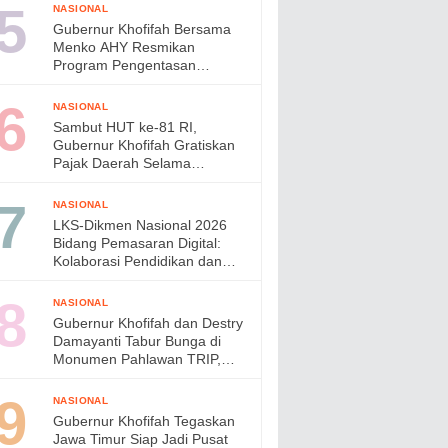
di Jepang
NASIONAL
Gubernur Khofifah Bersama
Menko AHY Resmikan
Program Pengentasan
Permukiman Kumuh Terpadu,
Wujudkan Lingkungan ASRI di
NASIONAL
Gresik
Sambut HUT ke-81 RI,
Gubernur Khofifah Gratiskan
Pajak Daerah Selama
Agustus 2026
NASIONAL
LKS-Dikmen Nasional 2026
Bidang Pemasaran Digital:
Kolaborasi Pendidikan dan
Industri Menyiapkan Talenta
Digital Indonesia
NASIONAL
Gubernur Khofifah dan Destry
Damayanti Tabur Bunga di
Monumen Pahlawan TRIP,
Teguhkan Semangat
Kepahlawanan
NASIONAL
Gubernur Khofifah Tegaskan
Jawa Timur Siap Jadi Pusat