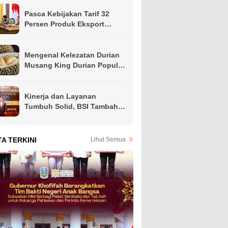
Pasca Kebijakan Tarif 32
Persen Produk Eksport
Indonesia Oleh Presiden
Amerika, Gubernur Khofifah
Ajak Apindo Jatim Siapkan
Mengenal Kelezatan Durian
Langkah Intervensi Jaga
Musang King Durian Populer
Produktivitas Ekspor Hindari
di Asia Tenggara
PHK
Kinerja dan Layanan
Tumbuh Solid, BSI Tambah
Koleksi Penghargaan Jelang
Akhir Tahun
TA TERKINI
Lihat Semua