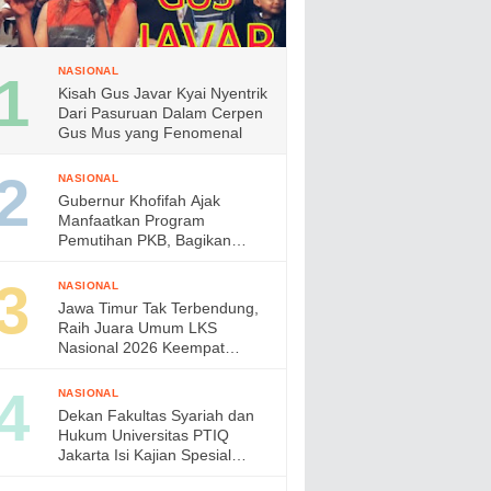
NASIONAL
Kisah Gus Javar Kyai Nyentrik
Dari Pasuruan Dalam Cerpen
Gus Mus yang Fenomenal
NASIONAL
Gubernur Khofifah Ajak
Manfaatkan Program
Pemutihan PKB, Bagikan
Ribuan Bendera Merah Putih
dan Sembako kepada Ojol
NASIONAL
Malang
Jawa Timur Tak Terbendung,
Raih Juara Umum LKS
Nasional 2026 Keempat
Kalinya, Gubernur Khofifah
Apresiasi Prestasi Siswa
NASIONAL
Vokasi
Dekan Fakultas Syariah dan
Hukum Universitas PTIQ
Jakarta Isi Kajian Spesial
Bersama Diaspora Indonesia