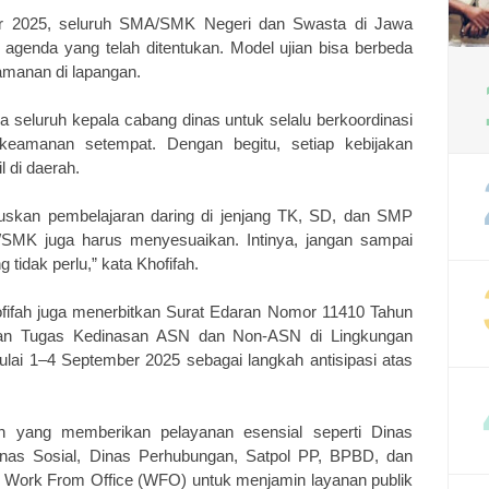
er 2025, seluruh SMA/SMK Negeri dan Swasta di Jawa
 agenda yang telah ditentukan. Model ujian bisa berbeda
amanan di lapangan.
 seluruh kepala cabang dinas untuk selalu berkoordinasi
keamanan setempat. Dengan begitu, setiap kebijakan
l di daerah.
uskan pembelajaran daring di jenjang TK, SD, dan SMP
MK juga harus menyesuaikan. Intinya, jangan sampai
 tidak perlu,” kata Khofifah.
ofifah juga menerbitkan Surat Edaran Nomor 11410 Tahun
aan Tugas Kedinasan ASN dan Non-ASN di Lingkungan
lai 1–4 September 2025 sebagai langkah antisipasi atas
h yang memberikan pelayanan esensial seperti Dinas
inas Sosial, Dinas Perhubungan, Satpol PP, BPBD, dan
% Work From Office (WFO) untuk menjamin layanan publik