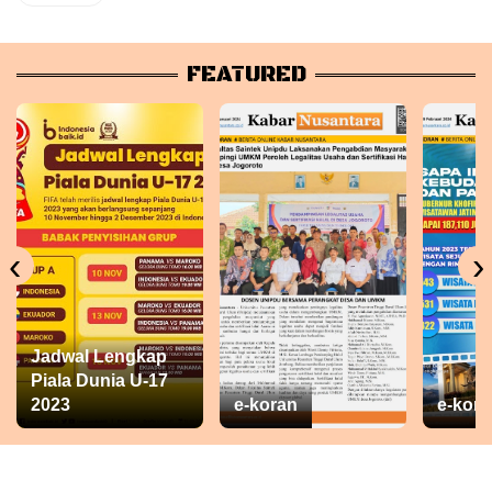
FEATURED
‹
›
Jadwal Lengkap
Piala Dunia U-17
2023
e-koran
e-kora