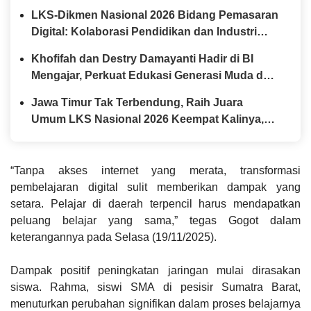
LKS-Dikmen Nasional 2026 Bidang Pemasaran
Digital: Kolaborasi Pendidikan dan Industri
Menyiapkan Talenta Digital Indonesia
Khofifah dan Destry Damayanti Hadir di BI
Mengajar, Perkuat Edukasi Generasi Muda dan
Tinjau Ketahanan Pangan SMAN Taruna Nala
Jawa Timur Tak Terbendung, Raih Juara
Jatim
Umum LKS Nasional 2026 Keempat Kalinya,
Gubernur Khofifah Apresiasi Prestasi Siswa
Vokasi
“Tanpa akses internet yang merata, transformasi
pembelajaran digital sulit memberikan dampak yang
setara. Pelajar di daerah terpencil harus mendapatkan
peluang belajar yang sama,” tegas Gogot dalam
keterangannya pada Selasa (19/11/2025).
Dampak positif peningkatan jaringan mulai dirasakan
siswa. Rahma, siswi SMA di pesisir Sumatra Barat,
menuturkan perubahan signifikan dalam proses belajarnya