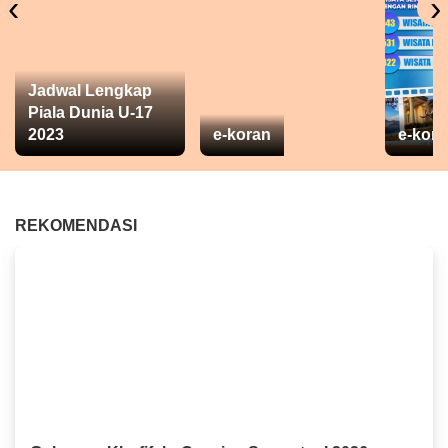
‹
›
Jadwal Lengkap
Piala Dunia U-17
2023
e-koran
e-kora
REKOMENDASI