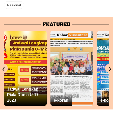
Nasional
FEATURED
‹
›
Jadwal Lengkap
Piala Dunia U-17
2023
e-koran
e-kora