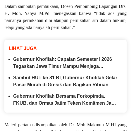
Dalam sambutan pembukaan, Dosen Pembimbing Lapangan Drs.
H. Moh. Yahya M.Pd. menegaskan bahwa “tidak ada yang
namanya pernikahan dini ataupun pernikahan siri dalam hukum,
tetapi yang ada hanyalah pernikahan.”
LIHAT JUGA
Gubernur Khofifah: Capaian Semester I 2026
Tegaskan Jawa Timur Mampu Menjaga
Pertumbuhan Ekonomi Tertinggi di Pulau Jawa
Sambut HUT ke-81 RI, Gubernur Khofifah Gelar
sekaligus Menekan Kemiskinan dan
Pasar Murah di Gresik dan Bagikan Ribuan
Pengangguran
Bendera Merah Putih
Gubernur Khofifah Bersama Forkopimda,
FKUB, dan Ormas Jatim Teken Komitmen Jaga
Jawa Timur Tetap Damai
Materi pertama disampaikan oleh Dr. Moh Makmun M.HI yang