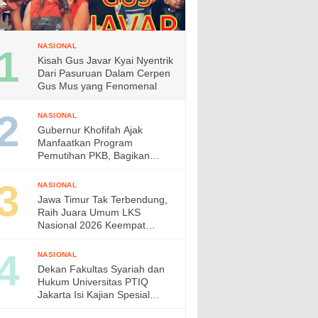
NASIONAL
Kisah Gus Javar Kyai Nyentrik
Dari Pasuruan Dalam Cerpen
Gus Mus yang Fenomenal
NASIONAL
Gubernur Khofifah Ajak
Manfaatkan Program
Pemutihan PKB, Bagikan
Ribuan Bendera Merah Putih
dan Sembako kepada Ojol
NASIONAL
Malang
Jawa Timur Tak Terbendung,
Raih Juara Umum LKS
Nasional 2026 Keempat
Kalinya, Gubernur Khofifah
Apresiasi Prestasi Siswa
NASIONAL
Vokasi
Dekan Fakultas Syariah dan
Hukum Universitas PTIQ
Jakarta Isi Kajian Spesial
Bersama Diaspora Indonesia