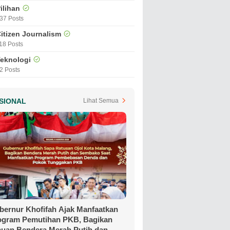
ilihan
37 Posts
itizen Journalism
18 Posts
eknologi
2 Posts
SIONAL
Lihat Semua
bernur Khofifah Ajak Manfaatkan
ogram Pemutihan PKB, Bagikan
buan Bendera Merah Putih dan