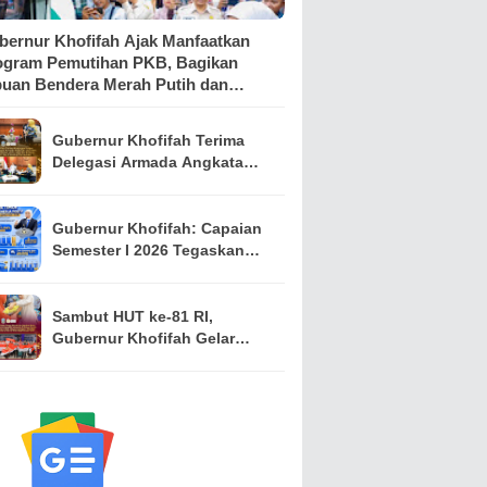
bernur Khofifah Ajak Manfaatkan
ogram Pemutihan PKB, Bagikan
buan Bendera Merah Putih dan
mbako kepada Ojol Malang
Gubernur Khofifah Terima
Delegasi Armada Angkatan
Laut RRT, Perkuat
Persahabatan dan Kerja
Sama Industri Perkapalan
Gubernur Khofifah: Capaian
Semester I 2026 Tegaskan
Jawa Timur Mampu Menjaga
Pertumbuhan Ekonomi
Tertinggi di Pulau Jawa
Sambut HUT ke-81 RI,
sekaligus Menekan
Gubernur Khofifah Gelar
Kemiskinan dan
Pasar Murah di Gresik dan
Pengangguran
Bagikan Ribuan Bendera
Merah Putih