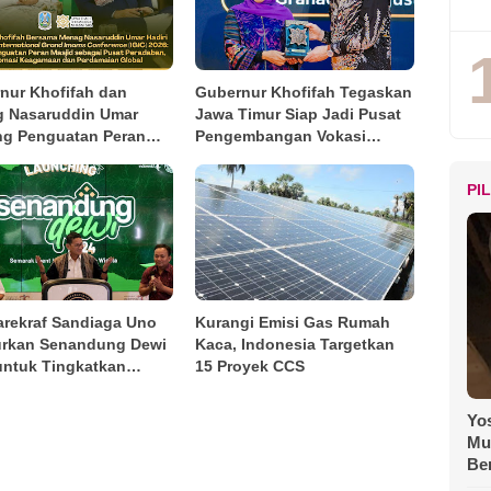
nur Khofifah dan
Gubernur Khofifah Tegaskan
 Nasaruddin Umar
Jawa Timur Siap Jadi Pusat
g Penguatan Peran
Pengembangan Vokasi
d pada Tabligh Akbar
Nasional pada OLIVIA XI
2026
2026
PI
rekraf Sandiaga Uno
Kurangi Emisi Gas Rumah
rkan Senandung Dewi
Kaca, Indonesia Targetkan
untuk Tingkatkan
15 Proyek CCS
ngan Desa Wisata
Yos
Mu
Be