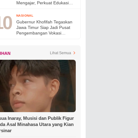
Mengajar, Perkuat Edukasi
Generasi Muda dan Tinjau
Ketahanan Pangan SMAN
NASIONAL
Taruna Nala Jatim
Gubernur Khofifah Tegaskan
Jawa Timur Siap Jadi Pusat
Pengembangan Vokasi
Nasional pada OLIVIA XI
2026
LIHAN
Lihat Semua
ua Inaray, Musisi dan Publik Figur
da Asal Minahasa Utara yang Kian
rsinar