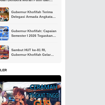
mbako kepada Ojol Malang
Gubernur Khofifah Terima
Delegasi Armada Angkatan
Laut RRT, Perkuat
Persahabatan dan Kerja
Sama Industri Perkapalan
Gubernur Khofifah: Capaian
Semester I 2026 Tegaskan
Jawa Timur Mampu Menjaga
Pertumbuhan Ekonomi
Tertinggi di Pulau Jawa
Sambut HUT ke-81 RI,
sekaligus Menekan
Gubernur Khofifah Gelar
Kemiskinan dan
Pasar Murah di Gresik dan
Pengangguran
Bagikan Ribuan Bendera
Merah Putih
ULER