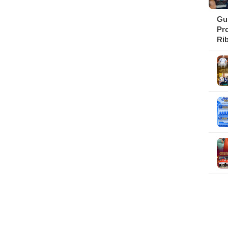
Gu
Pr
Ri
Se