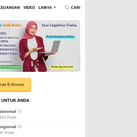
KEUANGAN
VIDEO
LAINYA
CARI
hat E-Koran
 UNTUK ANDA
asional
610 Posts
egional
97 Posts