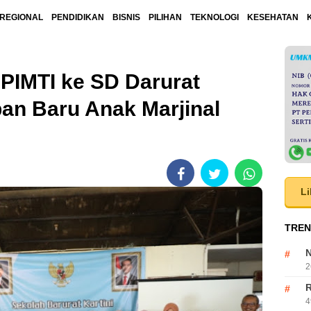
REGIONAL
PENDIDIKAN
BISNIS
PILIHAN
TEKNOLOGI
KESEHATAN
PIMTI ke SD Darurat
pan Baru Anak Marjinal
Li
TREN
N
2
R
4