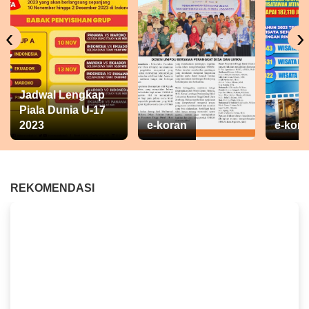
‹
›
Jadwal Lengkap
Piala Dunia U-17
2023
e-koran
e-kora
REKOMENDASI