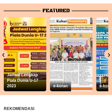
FEATURED
‹
›
Jadwal Lengkap
Piala Dunia U-17
2023
e-koran
e-kora
REKOMENDASI