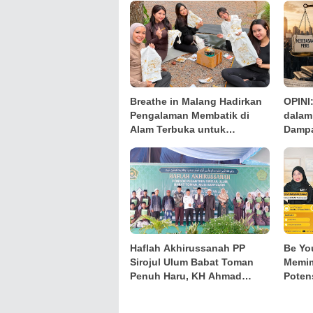
Breathe in Malang Hadirkan
OPINI
Pengalaman Membatik di
dalam
Alam Terbuka untuk
Dampa
Kenalkan Batik Blimbing
Keper
kepada Generasi Muda
Haflah Akhirussanah PP
Be Yo
Sirojul Ulum Babat Toman
Memim
Penuh Haru, KH Ahmad
Potens
Mubari Tekankan Pentingnya
Istikamah Menuntut Ilmu