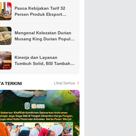
Pasca Kebijakan Tarif 32
Persen Produk Eksport
Indonesia Oleh Presiden
Amerika, Gubernur Khofifah
Ajak Apindo Jatim Siapkan
Mengenal Kelezatan Durian
Langkah Intervensi Jaga
Musang King Durian Populer
Produktivitas Ekspor Hindari
di Asia Tenggara
PHK
Kinerja dan Layanan
Tumbuh Solid, BSI Tambah
Koleksi Penghargaan Jelang
Akhir Tahun
TA TERKINI
Lihat Semua