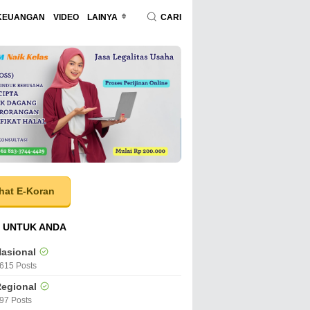
KEUANGAN
VIDEO
LAINYA
CARI
hat E-Koran
 UNTUK ANDA
asional
615 Posts
egional
97 Posts