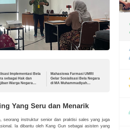
lisasi Implementasi Bela
Mahasiswa Farmasi UMRI
ra sebagai Hak dan
Gelar Sosialisasi Bela Negara
jiban Warga Negara
di MA Muhammadiyah
m Menjaga Keutuhan NKRI
Pekanbaru
ting Yang Seru dan Menarik
o, seorang instruktur senior dan praktisi sales yang juga
ional. Ia dibantu oleh Kang Gun sebagai asisten yang