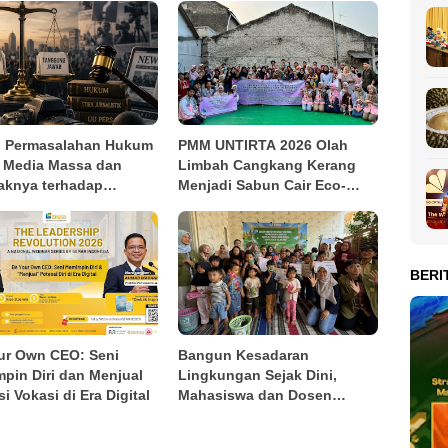
: Permasalahan Hukum
PMM UNTIRTA 2026 Olah
 Media Massa dan
Limbah Cangkang Kerang
knya terhadap
Menjadi Sabun Cair Eco-
cayaan Masyarakat
Friendly, Dorong Inovasi
Produk Ramah Lingkungan
di Kasemen
BERI
ur Own CEO: Seni
Bangun Kesadaran
pin Diri dan Menjual
Lingkungan Sejak Dini,
i Vokasi di Era Digital
Mahasiswa dan Dosen
Teknik Industri Edukasi Pilah
Sampah kepada Anak-anak