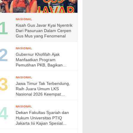
NASIONAL
Kisah Gus Javar Kyai Nyentrik
Dari Pasuruan Dalam Cerpen
Gus Mus yang Fenomenal
NASIONAL
Gubernur Khofifah Ajak
Manfaatkan Program
Pemutihan PKB, Bagikan
Ribuan Bendera Merah Putih
dan Sembako kepada Ojol
NASIONAL
Malang
Jawa Timur Tak Terbendung,
Raih Juara Umum LKS
Nasional 2026 Keempat
Kalinya, Gubernur Khofifah
Apresiasi Prestasi Siswa
NASIONAL
Vokasi
Dekan Fakultas Syariah dan
Hukum Universitas PTIQ
Jakarta Isi Kajian Spesial
Bersama Diaspora Indonesia