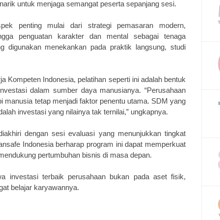
arik untuk menjaga semangat peserta sepanjang sesi.
ek penting mulai dari strategi pemasaran modern,
ingga penguatan karakter dan mental sebagai tenaga
ng digunakan menekankan pada praktik langsung, studi
a Kompeten Indonesia, pelatihan seperti ini adalah bentuk
investasi dalam sumber daya manusianya. “Perusahaan
api manusia tetap menjadi faktor penentu utama. SDM yang
lah investasi yang nilainya tak ternilai,” ungkapnya.
diakhiri dengan sesi evaluasi yang menunjukkan tingkat
Transafe Indonesia berharap program ini dapat memperkuat
m mendukung pertumbuhan bisnis di masa depan.
wa investasi terbaik perusahaan bukan pada aset fisik,
at belajar karyawannya.