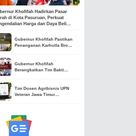
bernur Khofifah Hadirkan Pasar
rah di Kota Pasuruan, Perkuat
ngendalian Harga dan Daya Beli
syarakat
Gubernur Khofifah Pastikan
Penanganan Karhutla Bromo
Dimaksimalkan, Operasi
Darat hingga Water Bombing
Dikerahkan
Gubernur Khofifah
Berangkatkan Tim Bakti
Negeri Anak Bangsa,
Hadirkan Kebahagiaan bagi
Keluarga Pahlawan dan
Tim Dosen Agribisnis UPN
Perintis Kemerdekaan
Veteran Jawa Timur
Kembangkan Asisten
Keuangan Berbasis AI untuk
Kelompok Tani dan UMKM