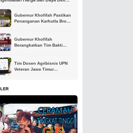
syarakat
Gubernur Khofifah Pastikan
Penanganan Karhutla Bromo
Dimaksimalkan, Operasi
Darat hingga Water Bombing
Dikerahkan
Gubernur Khofifah
Berangkatkan Tim Bakti
Negeri Anak Bangsa,
Hadirkan Kebahagiaan bagi
Keluarga Pahlawan dan
Tim Dosen Agribisnis UPN
Perintis Kemerdekaan
Veteran Jawa Timur
Kembangkan Asisten
Keuangan Berbasis AI untuk
Kelompok Tani dan UMKM
ULER