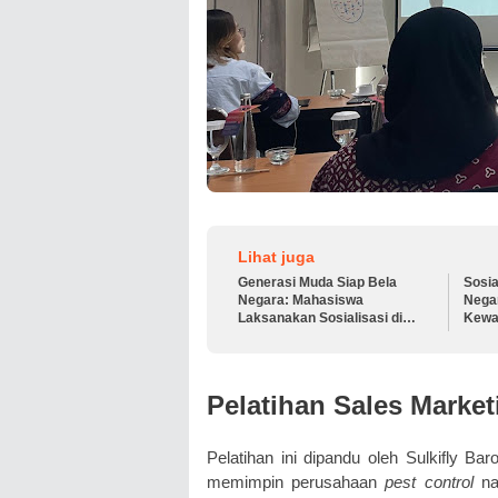
Lihat juga
Generasi Muda Siap Bela
Sosia
Negara: Mahasiswa
Nega
Laksanakan Sosialisasi di
Kewa
Panti Asuhan Putri
dala
Pelatihan Sales Marke
Pelatihan ini dipandu oleh Sulkifly Bar
memimpin perusahaan
pest control
nas