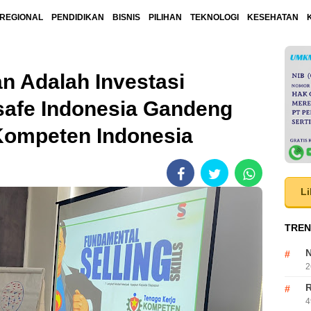
REGIONAL
PENDIDIKAN
BISNIS
PILIHAN
TEKNOLOGI
KESEHATAN
n Adalah Investasi
safe Indonesia Gandeng
 Kompeten Indonesia
Li
TREN
N
2
R
4