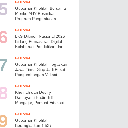
di Jepang
NASIONAL
Gubernur Khofifah Bersama
Menko AHY Resmikan
Program Pengentasan
Permukiman Kumuh Terpadu,
Wujudkan Lingkungan ASRI di
NASIONAL
Gresik
LKS-Dikmen Nasional 2026
Bidang Pemasaran Digital:
Kolaborasi Pendidikan dan
Industri Menyiapkan Talenta
Digital Indonesia
NASIONAL
Gubernur Khofifah Tegaskan
Jawa Timur Siap Jadi Pusat
Pengembangan Vokasi
Nasional pada OLIVIA XI
2026
NASIONAL
Khofifah dan Destry
Damayanti Hadir di BI
Mengajar, Perkuat Edukasi
Generasi Muda dan Tinjau
Ketahanan Pangan SMAN
NASIONAL
Taruna Nala Jatim
Gubernur Khofifah
Berangkatkan 1.537