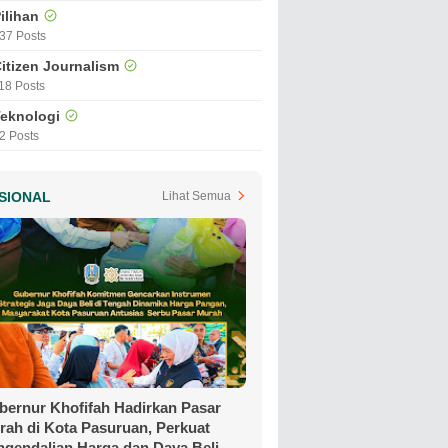
ilihan
37 Posts
itizen Journalism
18 Posts
eknologi
2 Posts
SIONAL
Lihat Semua
bernur Khofifah Hadirkan Pasar
rah di Kota Pasuruan, Perkuat
ngendalian Harga dan Daya Beli