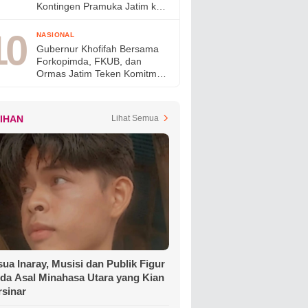
Kontingen Pramuka Jatim ke
Jambore Nasional XII,
Pesankan Semangat
NASIONAL
Persaudaraan
Gubernur Khofifah Bersama
Forkopimda, FKUB, dan
Ormas Jatim Teken Komitmen
Jaga Jawa Timur Tetap Damai
LIHAN
Lihat Semua
ua Inaray, Musisi dan Publik Figur
da Asal Minahasa Utara yang Kian
rsinar