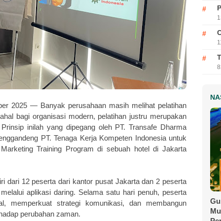
P
1
C
1
T
8
NA
er 2025 — Banyak perusahaan masih melihat pelatihan
hal bagi organisasi modern, pelatihan justru merupakan
 Prinsip inilah yang dipegang oleh PT. Transafe Dharma
menggandeng PT. Tenaga Kerja Kompeten Indonesia untuk
arketing Training Program di sebuah hotel di Jakarta
rdiri dari 12 peserta dari kantor pusat Jakarta dan 2 peserta
melalui aplikasi daring. Selama satu hari penuh, peserta
Gu
l, memperkuat strategi komunikasi, dan membangun
Mu
erhadap perubahan zaman.
Pe