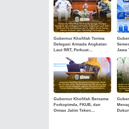
Gubernur Khofifah Terima
Guber
Delegasi Armada Angkatan
Semes
Laut RRT, Perkuat
Jawa 
Persahabatan dan Kerja
Pertu
Sama Industri Perkapalan
Tertin
sekal
Kemis
Peng
Gubernur Khofifah Bersama
Guber
Forkopimda, FKUB, dan
Menag
Ormas Jatim Teken
Dukun
Komitmen Jaga Jawa Timur
Masji
Tetap Damai
IGIC 