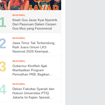
NASIONAL
Kisah Gus Javar Kyai Nyentrik
Dari Pasuruan Dalam Cerpen
Gus Mus yang Fenomenal
NASIONAL
Jawa Timur Tak Terbendung,
Raih Juara Umum LKS
Nasional 2026 Keempat
Kalinya, Gubernur Khofifah
Apresiasi Prestasi Siswa
NASIONAL
Vokasi
Gubernur Khofifah Ajak
Manfaatkan Program
Pemutihan PKB, Bagikan
Ribuan Bendera Merah Putih
dan Sembako kepada Ojol
NASIONAL
Malang
Dekan Fakultas Syariah dan
Hukum Universitas PTIQ
Jakarta Isi Kajian Spesial
Bersama Diaspora Indonesia