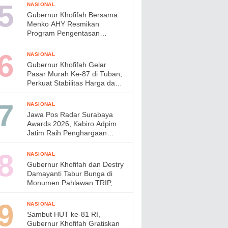
di Jepang
NASIONAL
Gubernur Khofifah Bersama
Menko AHY Resmikan
Program Pengentasan
Permukiman Kumuh Terpadu,
Wujudkan Lingkungan ASRI di
NASIONAL
Gresik
Gubernur Khofifah Gelar
Pasar Murah Ke-87 di Tuban,
Perkuat Stabilitas Harga dan
Daya Beli Masyarakat
NASIONAL
Jawa Pos Radar Surabaya
Awards 2026, Kabiro Adpim
Jatim Raih Penghargaan
Pemimpin Komunikasi Publik
Inklusif
NASIONAL
Gubernur Khofifah dan Destry
Damayanti Tabur Bunga di
Monumen Pahlawan TRIP,
Teguhkan Semangat
Kepahlawanan
NASIONAL
Sambut HUT ke-81 RI,
Gubernur Khofifah Gratiskan