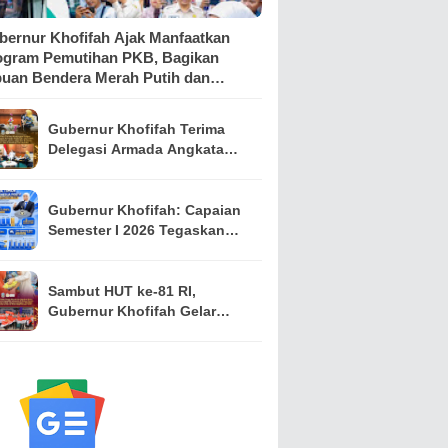
bernur Khofifah Ajak Manfaatkan
ogram Pemutihan PKB, Bagikan
buan Bendera Merah Putih dan
mbako kepada Ojol Malang
Gubernur Khofifah Terima
Delegasi Armada Angkatan
Laut RRT, Perkuat
Persahabatan dan Kerja
Sama Industri Perkapalan
Gubernur Khofifah: Capaian
Semester I 2026 Tegaskan
Jawa Timur Mampu Menjaga
Pertumbuhan Ekonomi
Tertinggi di Pulau Jawa
Sambut HUT ke-81 RI,
sekaligus Menekan
Gubernur Khofifah Gelar
Kemiskinan dan
Pasar Murah di Gresik dan
Pengangguran
Bagikan Ribuan Bendera
Merah Putih