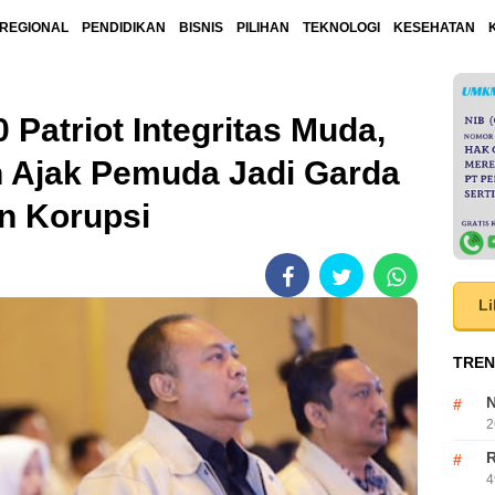
REGIONAL
PENDIDIKAN
BISNIS
PILIHAN
TEKNOLOGI
KESEHATAN
 Patriot Integritas Muda,
h Ajak Pemuda Jadi Garda
n Korupsi
Li
TREN
N
2
R
4