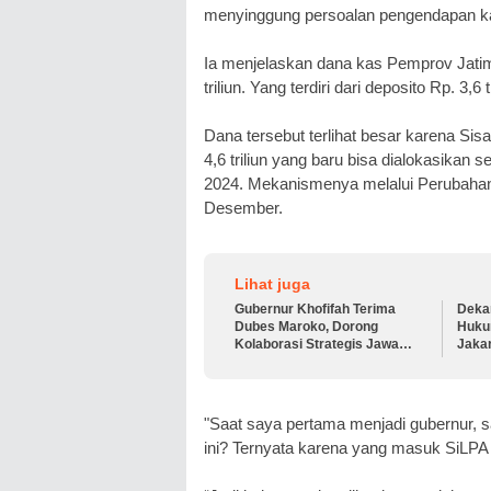
menyinggung persoalan pengendapan ka
Ia menjelaskan dana kas Pemprov Jatim 
triliun. Yang terdiri dari deposito Rp. 3,6 t
Dana tersebut terlihat besar karena S
4,6 triliun yang baru bisa dialokasika
2024. Mekanismenya melalui Perubahan 
Desember.
Lihat juga
Gubernur Khofifah Terima
Deka
Dubes Maroko, Dorong
Huku
Kolaborasi Strategis Jawa
Jakar
Timur–Maroko di Berbagai
Bers
Sektor
di Je
"Saat saya pertama menjadi gubernur, s
ini? Ternyata karena yang masuk SiLPA i