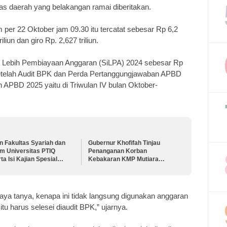
s daerah yang belakangan ramai diberitakan.
per 22 Oktober jam 09.30 itu tercatat sebesar Rp 6,2
riliun dan giro Rp. 2,627 triliun.
isa Lebih Pembiayaan Anggaran (SiLPA) 2024 sebesar Rp
n setelah Audit BPK dan Perda Pertanggungjawaban APBD
APBD 2025 yaitu di Triwulan IV bulan Oktober-
n Fakultas Syariah dan
Gubernur Khofifah Tinjau
m Universitas PTIQ
Penanganan Korban
ta Isi Kajian Spesial
Kebakaran KMP Mutiara
ama Diaspora Indonesia
Sentosa II Bersama Kapolda
pang
Jatim
aya tanya, kenapa ini tidak langsung digunakan anggaran
tu harus selesei diaudit BPK,” ujarnya.