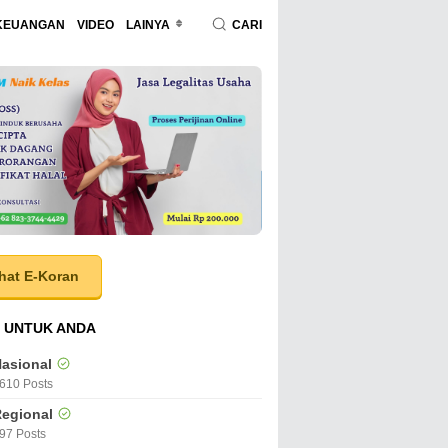
KEUANGAN
VIDEO
LAINYA
CARI
hat E-Koran
 UNTUK ANDA
asional
610 Posts
egional
97 Posts