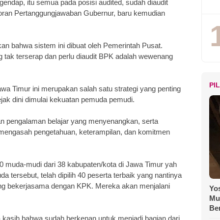
ngendap, itu semua pada posisi audited, sudah diaudit
poran Pertanggungjawaban Gubernur, baru kemudian
kan bahwa sistem ini dibuat oleh Pemerintah Pusat.
g tak terserap dan perlu diaudit BPK adalah wewenang
PI
a Timur ini merupakan salah satu strategi yang penting
jak dini dimulai kekuatan pemuda pemudi.
an pengalaman belajar yang menyenangkan, serta
 mengasah pengetahuan, keterampilan, dan komitmen
 muda-mudi dari 38 kabupaten/kota di Jawa Timur yah
a tersebut, telah dipilih 40 peserta terbaik yang nantinya
ang bekerjasama dengan KPK. Mereka akan menjalani
Yos
Mu
Be
a kasih bahwa sudah berkenan untuk menjadi bagian dari