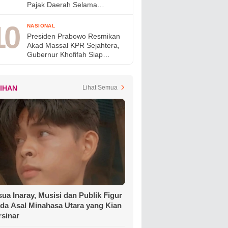
Pajak Daerah Selama
Agustus 2026
NASIONAL
Presiden Prabowo Resmikan
Akad Massal KPR Sejahtera,
Gubernur Khofifah Siap
Perkuat Program Perumahan
bagi MBR di Jawa Timur
LIHAN
Lihat Semua
ua Inaray, Musisi dan Publik Figur
da Asal Minahasa Utara yang Kian
rsinar