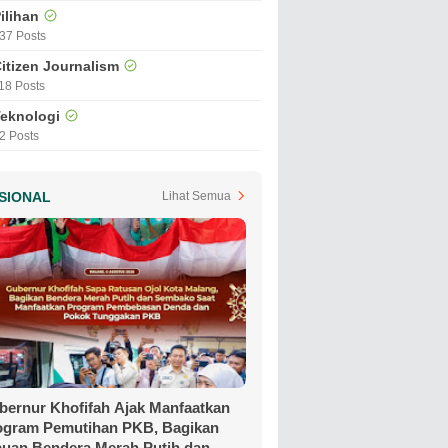
ilihan
37 Posts
itizen Journalism
18 Posts
eknologi
2 Posts
SIONAL
Lihat Semua
bernur Khofifah Ajak Manfaatkan
ogram Pemutihan PKB, Bagikan
buan Bendera Merah Putih dan