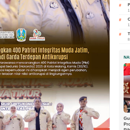
P
1
C
1
T
8
NA
Gu
Pr
Ri