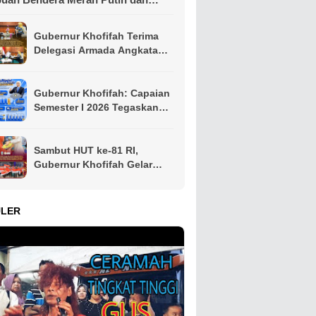
mbako kepada Ojol Malang
Gubernur Khofifah Terima
Delegasi Armada Angkatan
Laut RRT, Perkuat
Persahabatan dan Kerja
Sama Industri Perkapalan
Gubernur Khofifah: Capaian
Semester I 2026 Tegaskan
Jawa Timur Mampu Menjaga
Pertumbuhan Ekonomi
Tertinggi di Pulau Jawa
Sambut HUT ke-81 RI,
sekaligus Menekan
Gubernur Khofifah Gelar
Kemiskinan dan
Pasar Murah di Gresik dan
Pengangguran
Bagikan Ribuan Bendera
Merah Putih
ULER