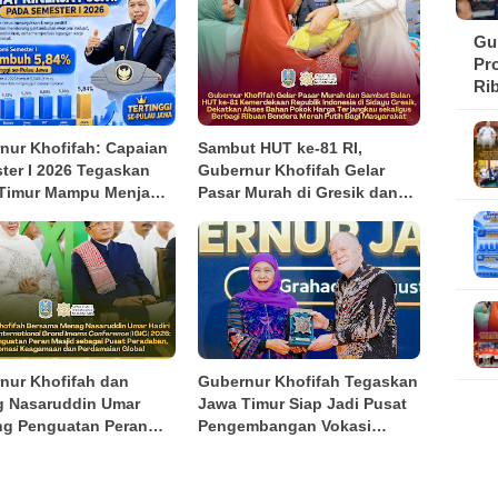
Gu
Pr
Ri
Se
nur Khofifah: Capaian
Sambut HUT ke-81 RI,
ter I 2026 Tegaskan
Gubernur Khofifah Gelar
Timur Mampu Menjaga
Pasar Murah di Gresik dan
mbuhan Ekonomi
Bagikan Ribuan Bendera
ggi di Pulau Jawa
Merah Putih
igus Menekan
kinan dan
angguran
nur Khofifah dan
Gubernur Khofifah Tegaskan
 Nasaruddin Umar
Jawa Timur Siap Jadi Pusat
g Penguatan Peran
Pengembangan Vokasi
d pada Tabligh Akbar
Nasional pada OLIVIA XI
2026
2026