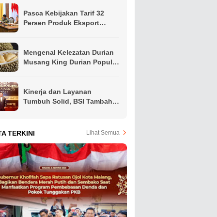
Pasca Kebijakan Tarif 32
Persen Produk Eksport
Indonesia Oleh Presiden
Amerika, Gubernur Khofifah
Ajak Apindo Jatim Siapkan
Mengenal Kelezatan Durian
Langkah Intervensi Jaga
Musang King Durian Populer
Produktivitas Ekspor Hindari
di Asia Tenggara
PHK
Kinerja dan Layanan
Tumbuh Solid, BSI Tambah
Koleksi Penghargaan Jelang
Akhir Tahun
TA TERKINI
Lihat Semua