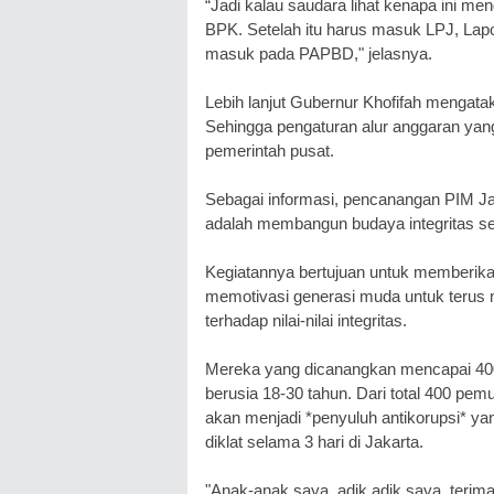
“Jadi kalau saudara lihat kenapa ini me
BPK. Setelah itu harus masuk LPJ, La
masuk pada PAPBD," jelasnya.
Lebih lanjut Gubernur Khofifah mengata
Sehingga pengaturan alur anggaran yan
pemerintah pusat.
Sebagai informasi, pencanangan PIM Jaw
adalah membangun budaya integritas se
Kegiatannya bertujuan untuk memberik
memotivasi generasi muda untuk terus
terhadap nilai-nilai integritas.
Mereka yang dicanangkan mencapai 400
berusia 18-30 tahun. Dari total 400 pemud
akan menjadi *penyuluh antikorupsi* y
diklat selama 3 hari di Jakarta.
"Anak-anak saya, adik adik saya, terim