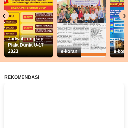
‹
›
Jadwal Lengkap
Piala Dunia U-17
2023
e-koran
e-kora
REKOMENDASI