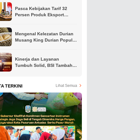
Pasca Kebijakan Tarif 32
Persen Produk Eksport
Indonesia Oleh Presiden
Amerika, Gubernur Khofifah
Ajak Apindo Jatim Siapkan
Mengenal Kelezatan Durian
Langkah Intervensi Jaga
Musang King Durian Populer
Produktivitas Ekspor Hindari
di Asia Tenggara
PHK
Kinerja dan Layanan
Tumbuh Solid, BSI Tambah
Koleksi Penghargaan Jelang
Akhir Tahun
TA TERKINI
Lihat Semua