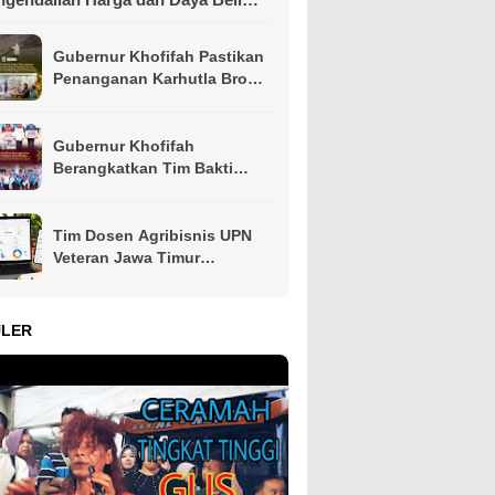
syarakat
Gubernur Khofifah Pastikan
Penanganan Karhutla Bromo
Dimaksimalkan, Operasi
Darat hingga Water Bombing
Dikerahkan
Gubernur Khofifah
Berangkatkan Tim Bakti
Negeri Anak Bangsa,
Hadirkan Kebahagiaan bagi
Keluarga Pahlawan dan
Tim Dosen Agribisnis UPN
Perintis Kemerdekaan
Veteran Jawa Timur
Kembangkan Asisten
Keuangan Berbasis AI untuk
Kelompok Tani dan UMKM
ULER