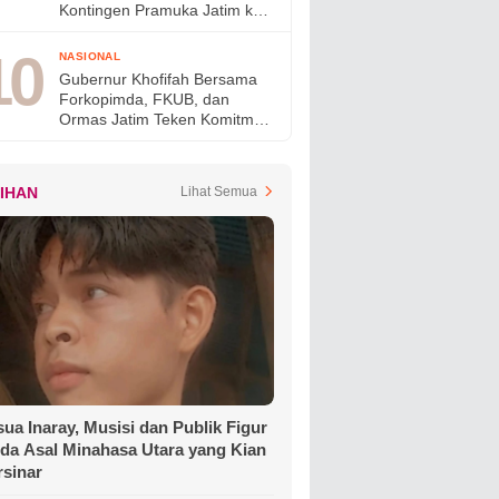
Kontingen Pramuka Jatim ke
Jambore Nasional XII,
Pesankan Semangat
NASIONAL
Persaudaraan
Gubernur Khofifah Bersama
Forkopimda, FKUB, dan
Ormas Jatim Teken Komitmen
Jaga Jawa Timur Tetap Damai
LIHAN
Lihat Semua
ua Inaray, Musisi dan Publik Figur
da Asal Minahasa Utara yang Kian
rsinar