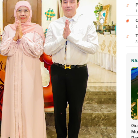
P
1
C
1
T
8
NA
Gu
Mu
Pe