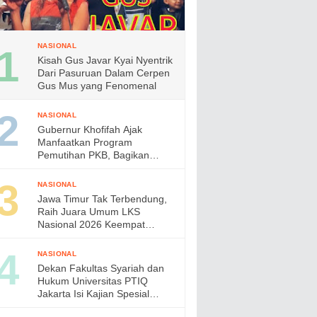
NASIONAL
Kisah Gus Javar Kyai Nyentrik
Dari Pasuruan Dalam Cerpen
Gus Mus yang Fenomenal
NASIONAL
Gubernur Khofifah Ajak
Manfaatkan Program
Pemutihan PKB, Bagikan
Ribuan Bendera Merah Putih
dan Sembako kepada Ojol
NASIONAL
Malang
Jawa Timur Tak Terbendung,
Raih Juara Umum LKS
Nasional 2026 Keempat
Kalinya, Gubernur Khofifah
Apresiasi Prestasi Siswa
NASIONAL
Vokasi
Dekan Fakultas Syariah dan
Hukum Universitas PTIQ
Jakarta Isi Kajian Spesial
Bersama Diaspora Indonesia