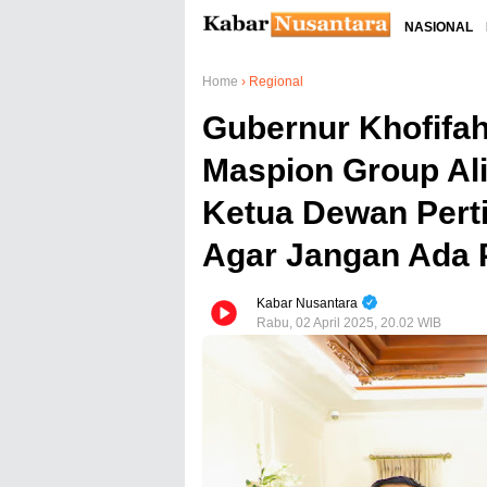
NASIONAL
Home
›
Regional
Gubernur Khofifa
Maspion Group Al
Ketua Dewan Pert
Agar Jangan Ada 
Kabar Nusantara
Rabu, 02 April 2025, 20.02 WIB