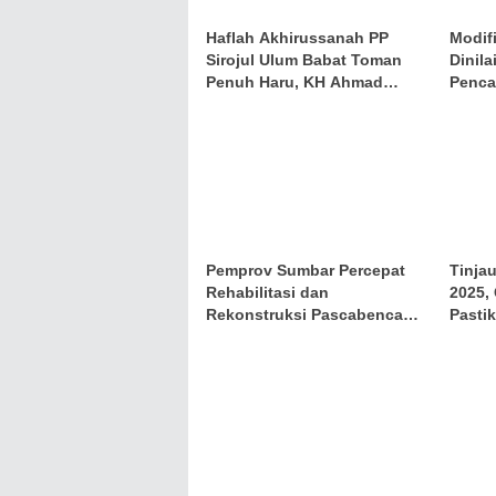
Haflah Akhirussanah PP
Modif
Sirojul Ulum Babat Toman
Dinila
Penuh Haru, KH Ahmad
Penca
Mubari Tekankan Pentingnya
Istikamah Menuntut Ilmu
hingga Aliyah
Pemprov Sumbar Percepat
Tinja
Rehabilitasi dan
2025,
Rekonstruksi Pascabencana
Pasti
Berbasis Data Real Time
Lewat