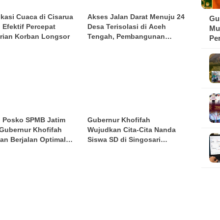
ikasi Cuaca di Cisarua
Akses Jalan Darat Menuju 24
Gu
i Efektif Percepat
Desa Terisolasi di Aceh
Mu
rian Korban Longsor
Tengah, Pembangunan
Pe
Terus Dipercepat
Ma
u Posko SPMB Jatim
Gubernur Khofifah
 Gubernur Khofifah
Wujudkan Cita-Cita Nanda
kan Berjalan Optimal
Siswa SD di Singosari
 Senopati AI
Malang, Sepasang Anak Sapi
Beserta Kandangnya Jadi
Hadiah Istimewa