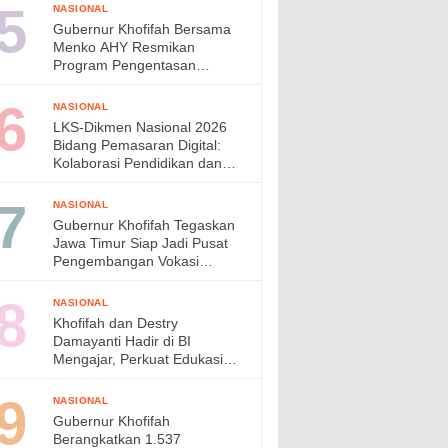
di Jepang
NASIONAL
Gubernur Khofifah Bersama
Menko AHY Resmikan
Program Pengentasan
Permukiman Kumuh Terpadu,
Wujudkan Lingkungan ASRI di
NASIONAL
Gresik
LKS-Dikmen Nasional 2026
Bidang Pemasaran Digital:
Kolaborasi Pendidikan dan
Industri Menyiapkan Talenta
Digital Indonesia
NASIONAL
Gubernur Khofifah Tegaskan
Jawa Timur Siap Jadi Pusat
Pengembangan Vokasi
Nasional pada OLIVIA XI
2026
NASIONAL
Khofifah dan Destry
Damayanti Hadir di BI
Mengajar, Perkuat Edukasi
Generasi Muda dan Tinjau
Ketahanan Pangan SMAN
NASIONAL
Taruna Nala Jatim
Gubernur Khofifah
Berangkatkan 1.537