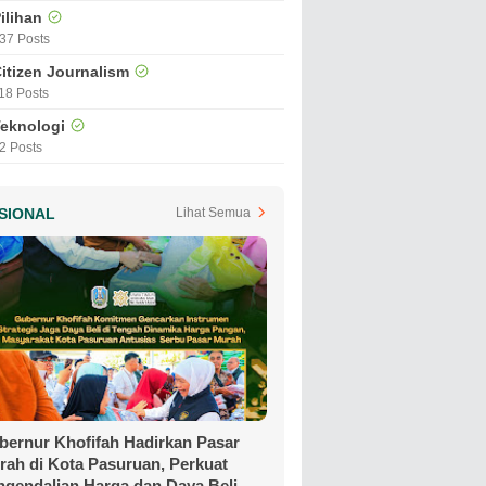
ilihan
37 Posts
itizen Journalism
18 Posts
eknologi
2 Posts
SIONAL
Lihat Semua
bernur Khofifah Hadirkan Pasar
rah di Kota Pasuruan, Perkuat
ngendalian Harga dan Daya Beli