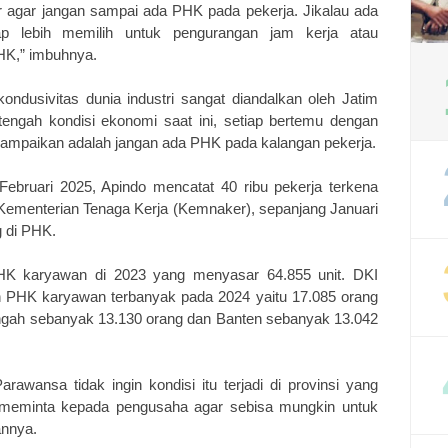
r agar jangan sampai ada PHK pada pekerja. Jikalau ada
ap lebih memilih untuk pengurangan jam kerja atau
PHK,” imbuhnya.
ndusivitas dunia industri sangat diandalkan oleh Jatim
engah kondisi ekonomi saat ini, setiap bertemu dengan
 sampaikan adalah jangan ada PHK pada kalangan pekerja.
Februari 2025, Apindo mencatat 40 ribu pekerja terkena
Kementerian Tenaga Kerja (Kemnaker), sepanjang Januari
g di PHK.
PHK karyawan di 2023 yang menyasar 64.855 unit. DKI
ah PHK karyawan terbanyak pada 2024 yaitu 17.085 orang
 Tengah sebanyak 13.130 orang dan Banten sebanyak 13.042
awansa tidak ingin kondisi itu terjadi di provinsi yang
alu meminta kepada pengusaha agar sebisa mungkin untuk
annya.