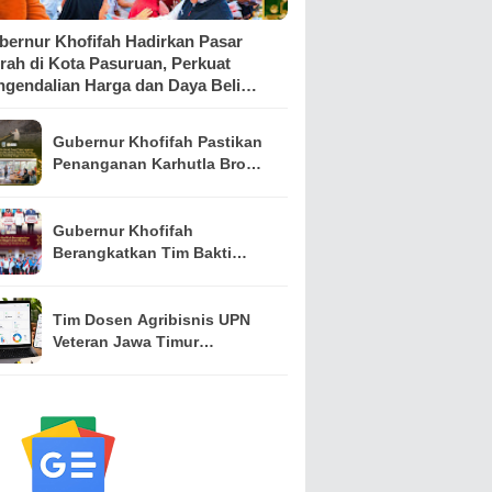
bernur Khofifah Hadirkan Pasar
rah di Kota Pasuruan, Perkuat
ngendalian Harga dan Daya Beli
syarakat
Gubernur Khofifah Pastikan
Penanganan Karhutla Bromo
Dimaksimalkan, Operasi
Darat hingga Water Bombing
Dikerahkan
Gubernur Khofifah
Berangkatkan Tim Bakti
Negeri Anak Bangsa,
Hadirkan Kebahagiaan bagi
Keluarga Pahlawan dan
Tim Dosen Agribisnis UPN
Perintis Kemerdekaan
Veteran Jawa Timur
Kembangkan Asisten
Keuangan Berbasis AI untuk
Kelompok Tani dan UMKM