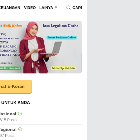
KEUANGAN
VIDEO
LAINYA
CARI
hat E-Koran
 UNTUK ANDA
asional
615 Posts
egional
97 Posts