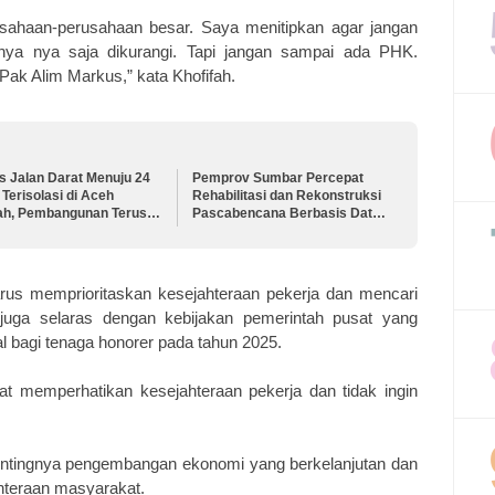
sahaan-perusahaan besar. Saya menitipkan agar jangan
ya nya saja dikurangi. Tapi jangan sampai ada PHK.
Pak Alim Markus,” kata Khofifah.
s Jalan Darat Menuju 24
Pemprov Sumbar Percepat
Terisolasi di Aceh
Rehabilitasi dan Rekonstruksi
ah, Pembangunan Terus
Pascabencana Berbasis Data
rcepat
Real Time
arus memprioritaskan kesejahteraan pekerja dan mencari
i juga selaras dengan kebijakan pemerintah pusat yang
 bagi tenaga honorer pada tahun 2025.
at memperhatikan kesejahteraan pekerja dan tidak ingin
ntingnya pengembangan ekonomi yang berkelanjutan dan
hteraan masyarakat.