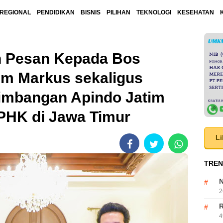
REGIONAL
PENDIDIKAN
BISNIS
PILIHAN
TEKNOLOGI
KESEHATAN
h Pesan Kepada Bos
im Markus sekaligus
imbangan Apindo Jatim
PHK di Jawa Timur
Li
TREN
N
2
R
4