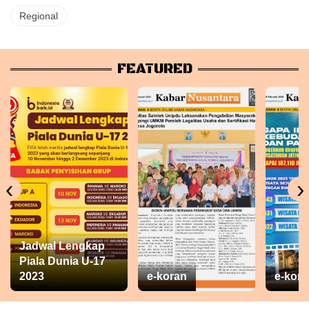
Regional
FEATURED
‹
›
Jadwal Lengkap
Piala Dunia U-17
2023
e-koran
e-kora