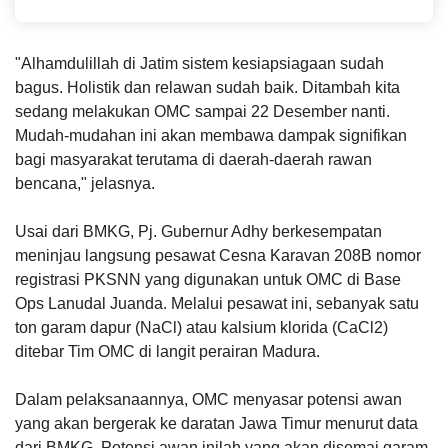
Harapkan UNAIR Semakin Terkemuka di Level
Internasional
"Alhamdulillah di Jatim sistem kesiapsiagaan sudah
bagus. Holistik dan relawan sudah baik. Ditambah kita
sedang melakukan OMC sampai 22 Desember nanti.
Mudah-mudahan ini akan membawa dampak signifikan
bagi masyarakat terutama di daerah-daerah rawan
bencana," jelasnya.
Usai dari BMKG, Pj. Gubernur Adhy berkesempatan
meninjau langsung pesawat Cesna Karavan 208B nomor
registrasi PKSNN yang digunakan untuk OMC di Base
Ops Lanudal Juanda. Melalui pesawat ini, sebanyak satu
ton garam dapur (NaCl) atau kalsium klorida (CaCl2)
ditebar Tim OMC di langit perairan Madura.
Dalam pelaksanaannya, OMC menyasar potensi awan
yang akan bergerak ke daratan Jawa Timur menurut data
dari BMKG. Potensi awan inilah yang akan disemai garam